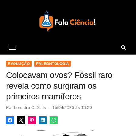
S
k
i
p
t
Seu Portal de Ciência e
o
Tecnologia
c
o
EVOLUÇÃO
PALEONTOLOGIA
n
Colocavam ovos? Fóssil raro
t
revela como surgiram os
e
primeiros mamíferos
n
t
P
Por
Leandro C. Sinis
15/04/2026 às 13:30
o
s
t
e
d