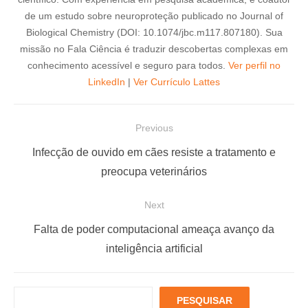
de um estudo sobre neuroproteção publicado no Journal of
Biological Chemistry (DOI: 10.1074/jbc.m117.807180). Sua
missão no Fala Ciência é traduzir descobertas complexas em
conhecimento acessível e seguro para todos.
Ver perfil no
LinkedIn
|
Ver Currículo Lattes
N
Previous
a
P
Infecção de ouvido em cães resiste a tratamento e
v
r
preocupa veterinários
e
e
Next
g
v
a
i
N
Falta de poder computacional ameaça avanço da
ç
o
e
inteligência artificial
u
x
ã
s
t
o
P
PESQUISAR
p
p