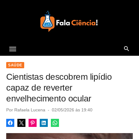
S
k
i
p
t
Seu Portal de Ciência e
o
Tecnologia
c
o
SAÚDE
n
Cientistas descobrem lipídio
t
capaz de reverter
e
envelhecimento ocular
n
t
P
Por
Rafaela Lucena
02/05/2026 às 19:40
o
s
t
e
d