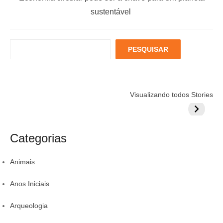
ç
o
e
sustentável
u
x
ã
s
t
o
P
PESQUISAR
p
p
d
e
o
o
s
e
q
s
s
P
Está muito
Menopausa e
6 fatores
u
t
t
Visualizando todos Stories
estressado?
Coração: 7
podem
o
i
:
:
Veja 8 alimentos
exercícios para
aumentar
s
s
para incluir na
sua proteção
colestero
a
t
rotina
da comid
Categorias
r
Animais
Anos Iniciais
Arqueologia