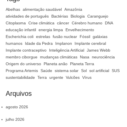
Abelhas
alimentação saudável
Amazônia
atividades de português
Bactérias
Biologia
Caranguejo
Citoplasma
Crise climática
câncer
Cérebro humano
DNA
educação infantil
energia limpa
Envelhecimento
Escherichia coli
estrelas
fusão nuclear
Fóssil
galáxias
humanos
Idade da Pedra
Implanon
Implante cerebral
Implante contraceptivo
Inteligência Artificial
James Webb
membro ciborgue
mudanças climáticas
Nasa
neurociência
Origem do universo
Planeta anão
Planeta Terra
Programa Artemis
Saúde
sistema solar
Sol
sol artificial
SUS
sustentabilidade
Terra
urgente
Vulcões
Vírus
Arquivos
agosto 2026
julho 2026