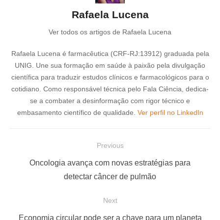
Rafaela Lucena
Ver todos os artigos de Rafaela Lucena
Rafaela Lucena é farmacêutica (CRF-RJ:13912) graduada pela
UNIG. Une sua formação em saúde à paixão pela divulgação
científica para traduzir estudos clínicos e farmacológicos para o
cotidiano. Como responsável técnica pelo Fala Ciência, dedica-
se a combater a desinformação com rigor técnico e
embasamento científico de qualidade.
Ver perfil no LinkedIn
N
Previous
a
P
Oncologia avança com novas estratégias para
v
r
detectar câncer de pulmão
e
e
Next
g
v
a
i
N
Economia circular pode ser a chave para um planeta