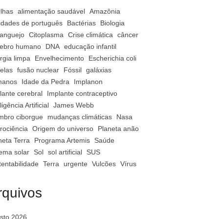
lhas
alimentação saudável
Amazônia
vidades de português
Bactérias
Biologia
anguejo
Citoplasma
Crise climática
câncer
ebro humano
DNA
educação infantil
rgia limpa
Envelhecimento
Escherichia coli
relas
fusão nuclear
Fóssil
galáxias
manos
Idade da Pedra
Implanon
lante cerebral
Implante contraceptivo
ligência Artificial
James Webb
bro ciborgue
mudanças climáticas
Nasa
rociência
Origem do universo
Planeta anão
neta Terra
Programa Artemis
Saúde
tema solar
Sol
sol artificial
SUS
tentabilidade
Terra
urgente
Vulcões
Vírus
rquivos
sto 2026