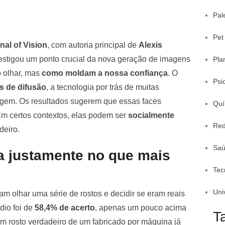
Pal
Pet
nal of Vision
, com autoria principal de
Alexis
vestigou um ponto crucial da nova geração de imagens
Pla
o olhar, mas
como moldam a nossa confiança
. O
Psi
s de difusão
, a tecnologia por trás de muitas
gem. Os resultados sugerem que essas faces
Quí
 Em certos contextos, elas podem ser
socialmente
Red
deiro.
Sa
a justamente no que mais
Tec
Uni
am olhar uma série de rostos e decidir se eram reais
dio foi de
58,4% de acerto
, apenas um pouco acima
T
um rosto verdadeiro de um fabricado por máquina já