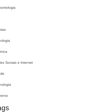
eontologia
ntas
cologia
mica
es Sociais e Internet
úde
nologia
verso
ags