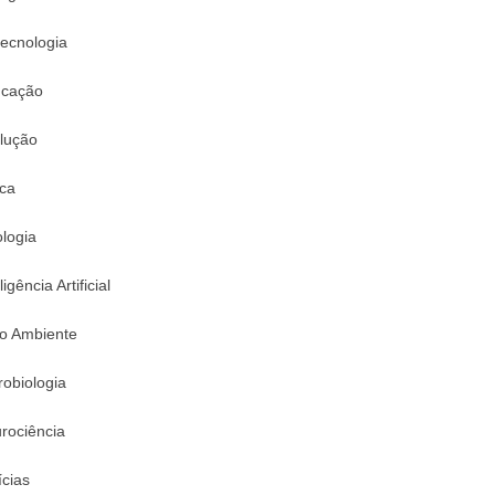
tecnologia
cação
lução
ica
logia
ligência Artificial
o Ambiente
robiologia
rociência
ícias