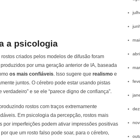
jul
jun
mai
a a psicologia
abr
rostos criados pelos modelos de difusão foram
produzidos por uma geração anterior de IA, baseada
mar
como
os mais confiáveis
. Isso sugere que
realismo
e
fev
ente juntos. O cérebro pode estar usando pistas
e verdadeiro” e se ele “parece digno de confiança”.
jan
 produzindo rostos com traços extremamente
dez
adáveis. Em psicologia da percepção, rostos mais
nov
s por imperfeições podem ativar impressões positivas
por que um rosto falso pode soar, para o cérebro,
out