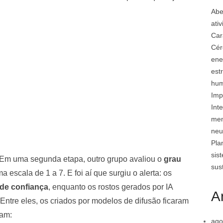
Abe
ati
Car
Cér
ene
est
hu
Imp
Inte
mem
neu
Pla
sis
 Em uma segunda etapa, outro grupo avaliou o
grau
sus
scala de 1 a 7. E foi aí que surgiu o alerta: os
 de confiança
, enquanto os rostos gerados por IA
A
 Entre eles, os criados por modelos de difusão ficaram
ram:
ago