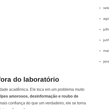
set
ago
jul
jun
mai
jan
fora do laboratório
idade acadêmica. Ele toca em um problema muito
, golpes amorosos, desinformação e roubo de
a mais confiança do que um verdadeiro, ele se torna