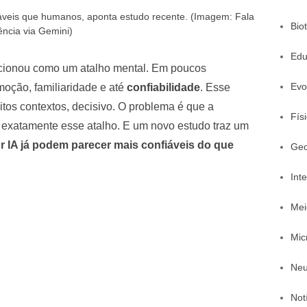
iáveis que humanos, aponta estudo recente. (Imagem: Fala
Bio
ência via Gemini)
Edu
ncionou como um atalho mental. Em poucos
Evo
moção, familiaridade e até
confiabilidade
. Esse
itos contextos, decisivo. O problema é que a
Fís
exatamente esse atalho. E um novo estudo traz um
r IA já podem parecer mais confiáveis do que
Geo
Inte
Mei
Mic
Neu
Not