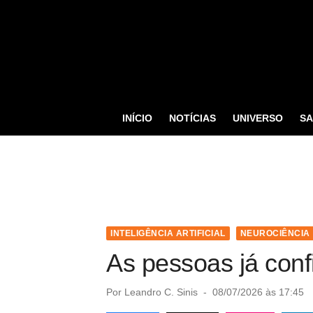
S
k
i
p
t
o
INÍCIO
NOTÍCIAS
UNIVERSO
S
c
o
n
t
e
n
INTELIGÊNCIA ARTIFICIAL
NEUROCIÊNCIA
t
As pessoas já con
P
Por
Leandro C. Sinis
08/07/2026 às 17:45
o