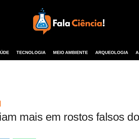
Seu Portal de Ciência e
Tecnologia
AÚDE
TECNOLOGIA
MEIO AMBIENTE
ARQUEOLOGIA
A
CONTATO
fiam mais em rostos falsos 