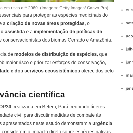
ão em risco até 2060. (Imagem: Getty Images/ Canva Pro)
out
essenciais para proteger as espécies medicinais do
set
se a
criação de novas áreas protegidas
, o
o assistida
e a
implementação de políticas de
ago
 e conservacionistas dos biomas Cerrado e Amazônia.
jul
ncia de
modelos de distribuição de espécies
, que
jun
ob maior risco e priorizar esforços de conservação,
dade e dos serviços ecossistêmicos
oferecidos pelo
mai
jan
vância científica
OP30
, realizada em Belém, Pará, reunindo líderes
iedade civil para discutir medidas de combate às
s apresentados neste estudo demonstram a
urgência
 considerem o impacto direto sobre espécies nativas