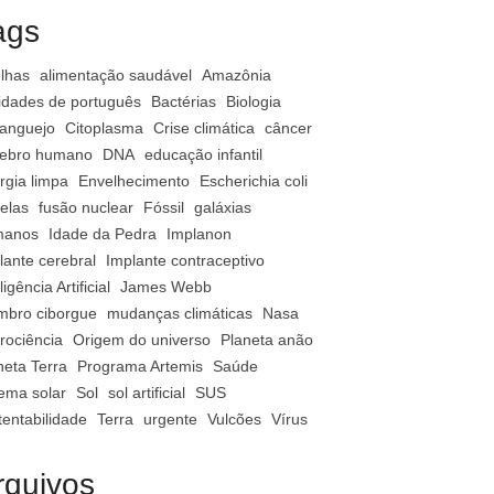
ags
lhas
alimentação saudável
Amazônia
vidades de português
Bactérias
Biologia
anguejo
Citoplasma
Crise climática
câncer
ebro humano
DNA
educação infantil
rgia limpa
Envelhecimento
Escherichia coli
relas
fusão nuclear
Fóssil
galáxias
manos
Idade da Pedra
Implanon
lante cerebral
Implante contraceptivo
ligência Artificial
James Webb
bro ciborgue
mudanças climáticas
Nasa
rociência
Origem do universo
Planeta anão
neta Terra
Programa Artemis
Saúde
tema solar
Sol
sol artificial
SUS
tentabilidade
Terra
urgente
Vulcões
Vírus
rquivos