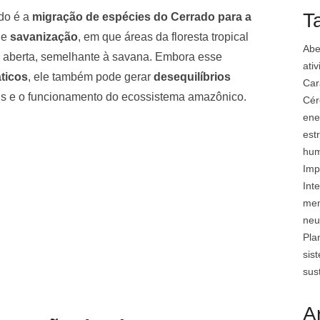
T
do é a
migração de espécies do Cerrado para a
de
savanização
, em que áreas da floresta tropical
Abe
 aberta, semelhante à savana. Embora esse
ati
ticos
, ele também pode gerar
desequilíbrios
Car
cais e o funcionamento do ecossistema amazônico.
Cér
ene
est
hu
Imp
Inte
mem
neu
Pla
sis
sus
A