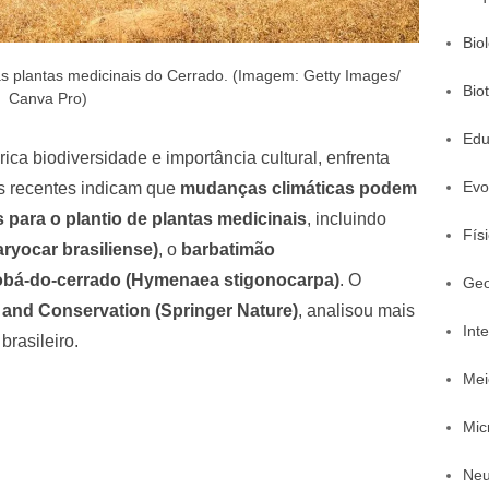
Bio
 plantas medicinais do Cerrado. (Imagem: Getty Images/
Bio
Canva Pro)
Edu
rica biodiversidade e importância cultural, enfrenta
Evo
 recentes indicam que
mudanças climáticas podem
 para o plantio de plantas medicinais
, incluindo
Fís
ryocar brasiliense)
, o
barbatimão
obá-do-cerrado (Hymenaea stigonocarpa)
. O
Geo
y and Conservation (Springer Nature)
, analisou mais
Inte
brasileiro.
Mei
Mic
Neu