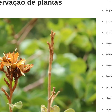
ervação de plantas
ago
jul
jun
mai
abr
mar
fev
jan
dez
nov