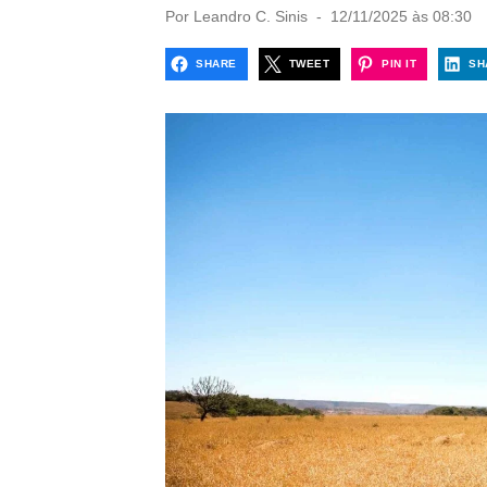
P
Por
Leandro C. Sinis
12/11/2025 às 08:30
o
s
SHARE
TWEET
PIN IT
SH
t
e
d
o
n