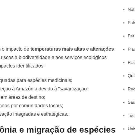
Not
Pal
Pet
m o impacto de
temperaturas mais altas e alterações
Pla
 riscos à biodiversidade e aos serviços ecológicos
Psi
pactos identificados:
Quí
uadas para espécies medicinais;
reção à Amazônia devido à “savanização”;
Red
 em áreas de destino;
Sa
izados por comunidades locais;
ação integradas e estratégicas.
Tec
nia e migração de espécies
Uni