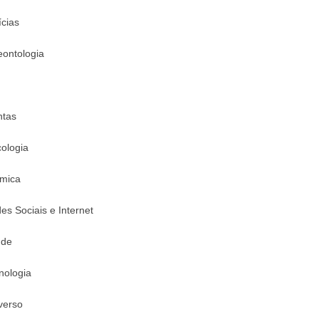
ícias
eontologia
ntas
cologia
mica
es Sociais e Internet
úde
nologia
verso