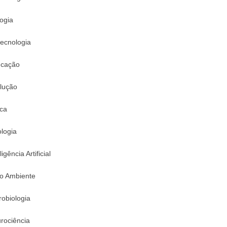
logia
tecnologia
cação
lução
ica
logia
ligência Artificial
o Ambiente
robiologia
rociência