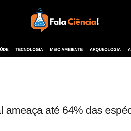
Seu Portal de Ciência e
Tecnologia
AÚDE
TECNOLOGIA
MEIO AMBIENTE
ARQUEOLOGIA
A
CONTATO
l ameaça até 64% das espéc