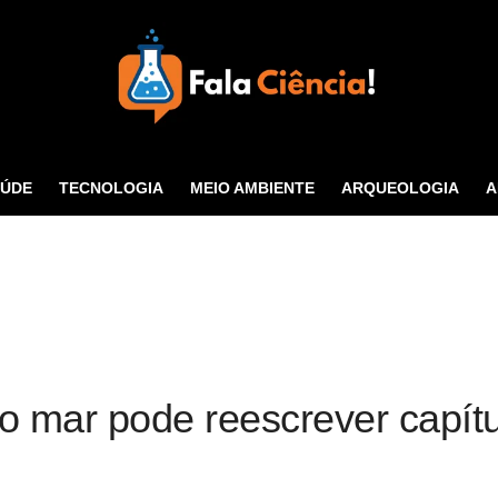
Seu Portal de Ciência e
Tecnologia
AÚDE
TECNOLOGIA
MEIO AMBIENTE
ARQUEOLOGIA
A
CONTATO
 mar pode reescrever capítul