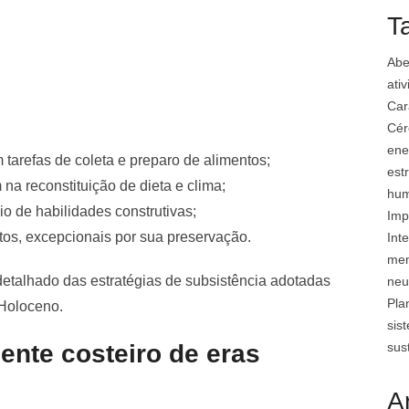
T
Abe
ati
Car
Cér
ene
 tarefas de coleta e preparo de alimentos;
est
 na reconstituição de dieta e clima;
hu
cio de habilidades construtivas;
Imp
utos, excepcionais por sua preservação.
Inte
mem
talhado das estratégias de subsistência adotadas
neu
Pla
 Holoceno.
sis
sus
ente costeiro de eras
A