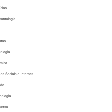
ícias
eontologia
ntas
cologia
mica
es Sociais e Internet
úde
nologia
verso