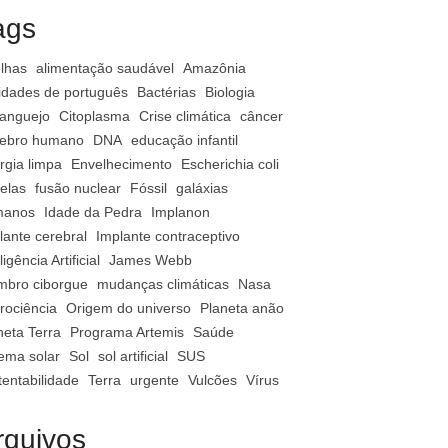
ags
lhas
alimentação saudável
Amazônia
vidades de português
Bactérias
Biologia
anguejo
Citoplasma
Crise climática
câncer
ebro humano
DNA
educação infantil
rgia limpa
Envelhecimento
Escherichia coli
relas
fusão nuclear
Fóssil
galáxias
manos
Idade da Pedra
Implanon
lante cerebral
Implante contraceptivo
ligência Artificial
James Webb
bro ciborgue
mudanças climáticas
Nasa
rociência
Origem do universo
Planeta anão
neta Terra
Programa Artemis
Saúde
tema solar
Sol
sol artificial
SUS
tentabilidade
Terra
urgente
Vulcões
Vírus
rquivos