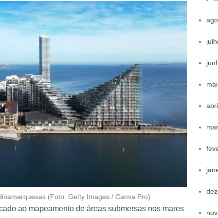
ago
jul
jun
mai
abr
mar
fev
jan
dez
 dinamarquesas (Foto: Getty Images / Canva Pro)
dicado ao mapeamento de áreas submersas nos mares
nov