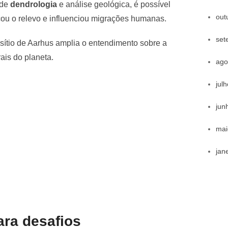
 de
dendrologia
e análise geológica, é possível
out
ou o relevo e influenciou migrações humanas.
set
 sítio de Aarhus amplia o entendimento sobre a
ais do planeta.
ago
jul
jun
mai
jan
ara desafios