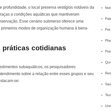
 profundidade, o local preserva vestígios notáveis da
Not
graças a condições aquáticas que mantiveram
Pal
onservação. Esse cenário submerso oferece uma
 primeiros modos de organização humana à beira-
Pet
Pla
 práticas cotidianas
Psi
Quí
sedimentos subaquáticos, os pesquisadores
Red
endimento sobre a relação entre esses grupos e seu
estacam-se:
Sa
Tec
Uni