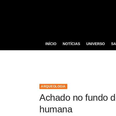
S
k
i
p
t
o
INÍCIO
NOTÍCIAS
UNIVERSO
S
c
o
n
t
e
n
ARQUEOLOGIA
t
Achado no fundo do
humana