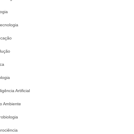
logia
tecnologia
cação
lução
ica
logia
ligência Artificial
o Ambiente
robiologia
rociência