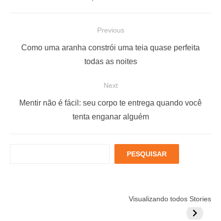
N
Previous
a
P
Como uma aranha constrói uma teia quase perfeita
v
r
todas as noites
e
e
Next
g
v
a
i
N
Mentir não é fácil: seu corpo te entrega quando você
ç
o
e
tenta enganar alguém
u
x
ã
s
t
o
P
PESQUISAR
p
p
d
e
o
o
s
e
q
s
s
P
Está muito
Menopausa e
6 fatores
u
t
t
Visualizando todos Stories
estressado?
Coração: 7
podem
o
i
:
:
Veja 8 alimentos
exercícios para
aumentar
s