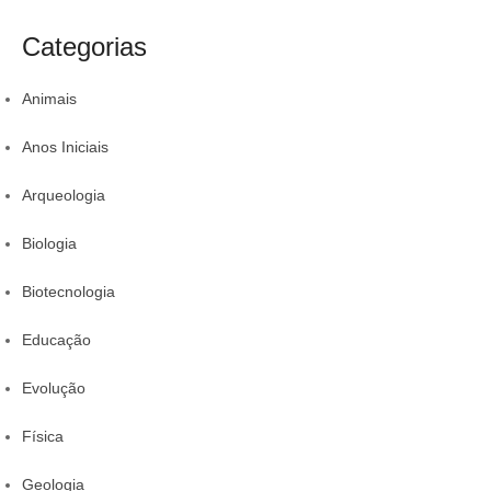
s
para incluir na
sua proteção
colestero
a
t
rotina
da comid
Categorias
r
Animais
Anos Iniciais
Arqueologia
Biologia
Biotecnologia
Educação
Evolução
Física
Geologia