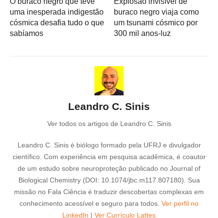
O buraco negro que teve
Explosão invisível de
uma inesperada indigestão
buraco negro viaja como
cósmica desafia tudo o que
um tsunami cósmico por
sabíamos
300 mil anos-luz
Leandro C. Sinis
Ver todos os artigos de Leandro C. Sinis
Leandro C. Sinis é biólogo formado pela UFRJ e divulgador
científico. Com experiência em pesquisa acadêmica, é coautor
de um estudo sobre neuroproteção publicado no Journal of
Biological Chemistry (DOI: 10.1074/jbc.m117.807180). Sua
missão no Fala Ciência é traduzir descobertas complexas em
conhecimento acessível e seguro para todos.
Ver perfil no
LinkedIn
|
Ver Currículo Lattes