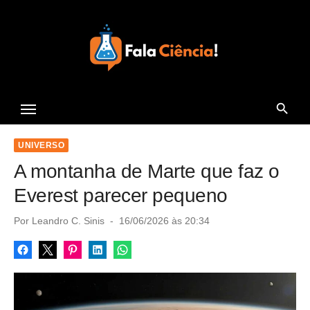
S
k
i
p
t
Seu Portal de Ciência e
o
Tecnologia
c
o
UNIVERSO
n
A montanha de Marte que faz o
t
Everest parecer pequeno
e
P
Por
Leandro C. Sinis
16/06/2026 às 20:34
n
o
t
s
t
e
d
o
n