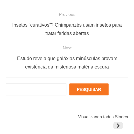
N
Previous
a
P
Insetos “curativos”? Chimpanzés usam insetos para
v
r
tratar feridas abertas
e
e
Next
g
v
a
i
N
Estudo revela que galáxias minúsculas provam
ç
o
e
existência da misteriosa matéria escura
u
x
ã
s
t
o
P
PESQUISAR
p
p
d
e
o
o
s
e
q
s
s
P
Está muito
Menopausa e
6 fatores
u
t
t
Visualizando todos Stories
estressado?
Coração: 7
podem
o
i
:
:
Veja 8 alimentos
exercícios para
aumentar
s
s