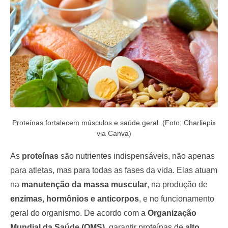
o
n
Proteínas fortalecem músculos e saúde geral. (Foto: Charliepix
via Canva)
As
proteínas
são nutrientes indispensáveis, não apenas
para atletas, mas para todas as fases da vida. Elas atuam
na
manutenção da massa muscular
, na produção de
enzimas, hormônios e anticorpos
, e no funcionamento
geral do organismo. De acordo com a
Organização
Mundial da Saúde (OMS)
, garantir proteínas de
alto