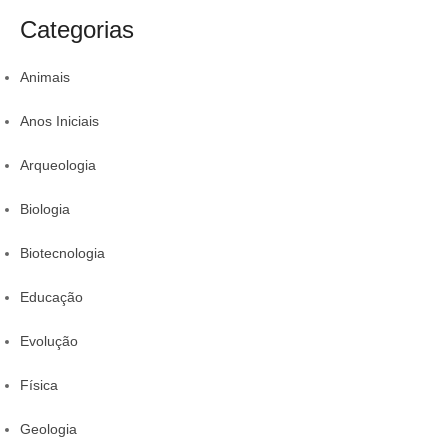
para incluir na
sua proteção
colestero
a
t
rotina
da comid
Categorias
r
Animais
Anos Iniciais
Arqueologia
Biologia
Biotecnologia
Educação
Evolução
Física
Geologia