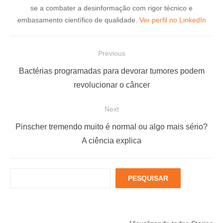
se a combater a desinformação com rigor técnico e
embasamento científico de qualidade.
Ver perfil no LinkedIn
N
Previous
a
P
Bactérias programadas para devorar tumores podem
v
r
revolucionar o câncer
e
e
Next
g
v
a
i
N
Pinscher tremendo muito é normal ou algo mais sério?
ç
o
e
A ciência explica
u
x
ã
s
t
o
P
PESQUISAR
p
p
d
e
o
o
s
e
q
s
s
P
Está muito
Menopausa e
6 fatores
u