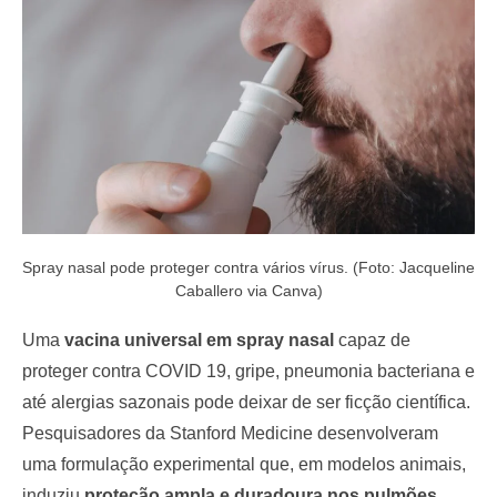
o
n
Spray nasal pode proteger contra vários vírus. (Foto: Jacqueline
Caballero via Canva)
Uma
vacina universal em spray nasal
capaz de
proteger contra COVID 19, gripe, pneumonia bacteriana e
até alergias sazonais pode deixar de ser ficção científica.
Pesquisadores da Stanford Medicine desenvolveram
uma formulação experimental que, em modelos animais,
induziu
proteção ampla e duradoura nos pulmões
.