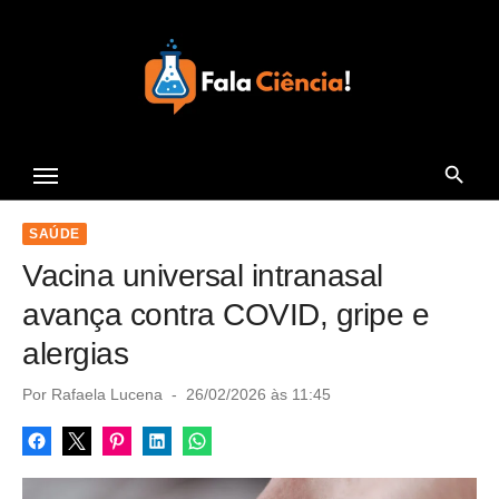
S
k
i
p
t
Seu Portal de Ciência e
o
Tecnologia
c
o
SAÚDE
n
Vacina universal intranasal
t
avança contra COVID, gripe e
e
alergias
n
t
P
Por
Rafaela Lucena
26/02/2026 às 11:45
o
s
t
e
d