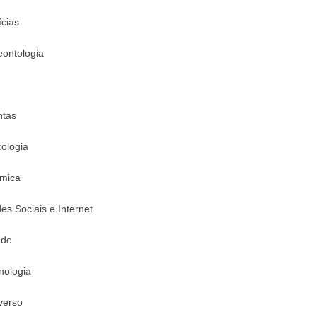
ícias
eontologia
ntas
cologia
mica
es Sociais e Internet
úde
nologia
verso