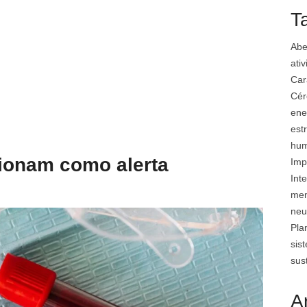
T
Abe
ati
Car
Cér
ene
est
hu
cionam como alerta
Imp
Inte
mem
neu
Pla
sis
sus
A