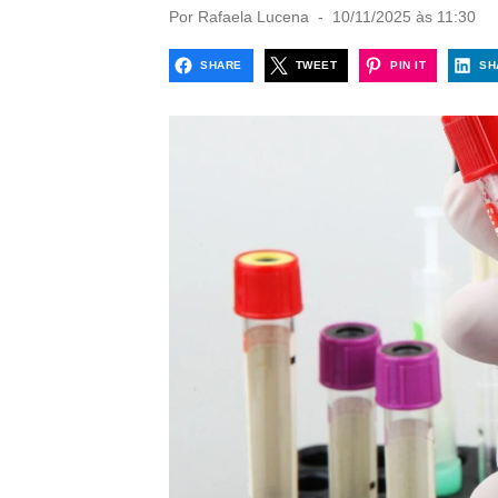
P
Por
Rafaela Lucena
10/11/2025 às 11:30
o
s
SHARE
TWEET
PIN IT
SH
t
e
d
o
n