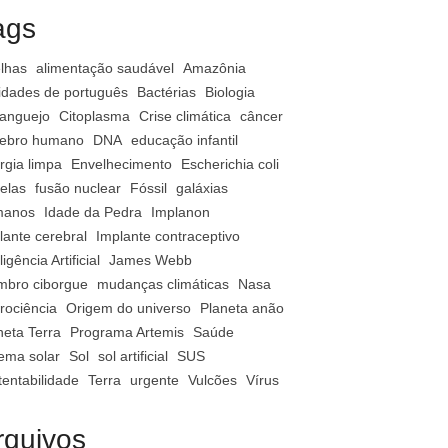
ags
lhas
alimentação saudável
Amazônia
vidades de português
Bactérias
Biologia
anguejo
Citoplasma
Crise climática
câncer
ebro humano
DNA
educação infantil
rgia limpa
Envelhecimento
Escherichia coli
relas
fusão nuclear
Fóssil
galáxias
manos
Idade da Pedra
Implanon
lante cerebral
Implante contraceptivo
ligência Artificial
James Webb
bro ciborgue
mudanças climáticas
Nasa
rociência
Origem do universo
Planeta anão
neta Terra
Programa Artemis
Saúde
tema solar
Sol
sol artificial
SUS
tentabilidade
Terra
urgente
Vulcões
Vírus
rquivos