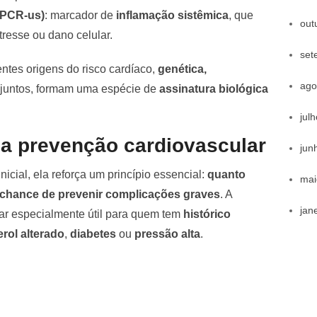
 (PCR-us)
: marcador de
inflamação sistêmica
, que
out
tresse ou dano celular.
set
ntes origens do risco cardíaco,
genética,
ago
s juntos, formam uma espécie de
assinatura biológica
jul
a prevenção cardiovascular
jun
icial, ela reforça um princípio essencial:
quanto
mai
a chance de prevenir complicações graves
. A
jan
r especialmente útil para quem tem
histórico
erol alterado
,
diabetes
ou
pressão alta
.