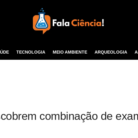
Seu Portal de Ciência e
Tecnologia
AÚDE
TECNOLOGIA
MEIO AMBIENTE
ARQUEOLOGIA
A
CONTATO
scobrem combinação de exam