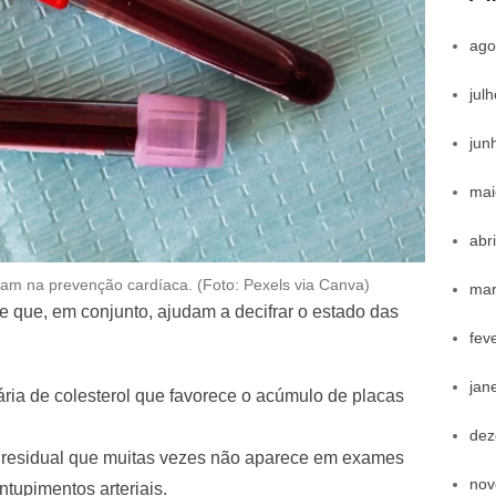
ago
jul
jun
mai
abr
udam na prevenção cardíaca. (Foto: Pexels via Canva)
mar
 que, em conjunto, ajudam a decifrar o estado das
fev
jan
ária de colesterol que favorece o acúmulo de placas
dez
a residual que muitas vezes não aparece em exames
nov
ntupimentos arteriais.