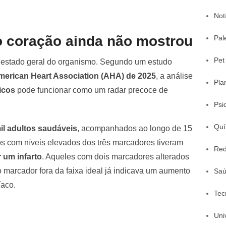
Not
o coração ainda não mostrou
Pal
Pet
o estado geral do organismo. Segundo um estudo
merican Heart Association (AHA) de 2025
, a análise
Pla
icos
pode funcionar como um radar precoce de
Psi
Quí
il adultos saudáveis
, acompanhados ao longo de 15
os com níveis elevados dos três marcadores tiveram
Red
 um infarto
. Aqueles com dois marcadores alterados
 marcador fora da faixa ideal já indicava um aumento
Sa
íaco.
Tec
Uni