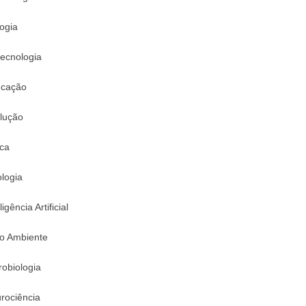
logia
tecnologia
cação
lução
ica
logia
ligência Artificial
o Ambiente
robiologia
rociência