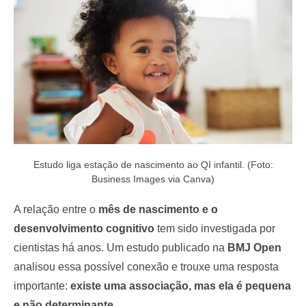
o
n
Estudo liga estação de nascimento ao QI infantil. (Foto:
Business Images via Canva)
A relação entre o
mês de nascimento e o
desenvolvimento cognitivo
tem sido investigada por
cientistas há anos. Um estudo publicado na
BMJ Open
analisou essa possível conexão e trouxe uma resposta
importante:
existe uma associação, mas ela é pequena
e não determinante
.