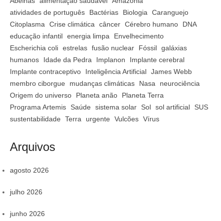
Abelhas
alimentação saudável
Amazônia
atividades de português
Bactérias
Biologia
Caranguejo
Citoplasma
Crise climática
câncer
Cérebro humano
DNA
educação infantil
energia limpa
Envelhecimento
Escherichia coli
estrelas
fusão nuclear
Fóssil
galáxias
humanos
Idade da Pedra
Implanon
Implante cerebral
Implante contraceptivo
Inteligência Artificial
James Webb
membro ciborgue
mudanças climáticas
Nasa
neurociência
Origem do universo
Planeta anão
Planeta Terra
Programa Artemis
Saúde
sistema solar
Sol
sol artificial
SUS
sustentabilidade
Terra
urgente
Vulcões
Vírus
Arquivos
agosto 2026
julho 2026
junho 2026