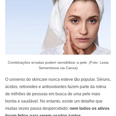
o
n
Combinações erradas podem sensibilizar a pele. (Foto: Lesia
Sementsova via Canva)
O universo do skincare nunca esteve tão popular. Séruns,
ácidos, retinoides e antioxidantes fazem parte da rotina
de milhões de pessoas em busca de uma pele mais
bonita e saudável. No entanto, existe um detalhe que
muitas vezes passa despercebido:
nem todos os ativos
foram feitos para serem usados juntos
.