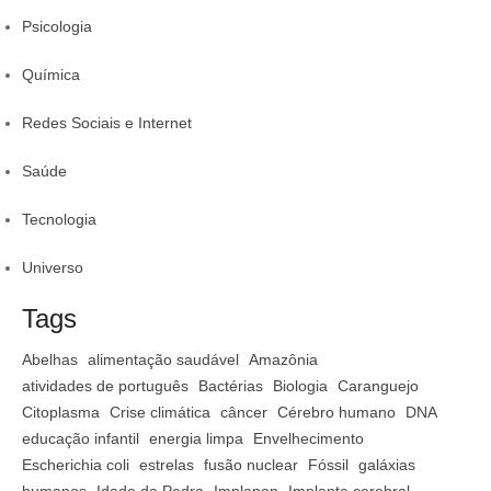
Psicologia
Química
Redes Sociais e Internet
Saúde
Tecnologia
Universo
Tags
Abelhas
alimentação saudável
Amazônia
atividades de português
Bactérias
Biologia
Caranguejo
Citoplasma
Crise climática
câncer
Cérebro humano
DNA
educação infantil
energia limpa
Envelhecimento
Escherichia coli
estrelas
fusão nuclear
Fóssil
galáxias
humanos
Idade da Pedra
Implanon
Implante cerebral