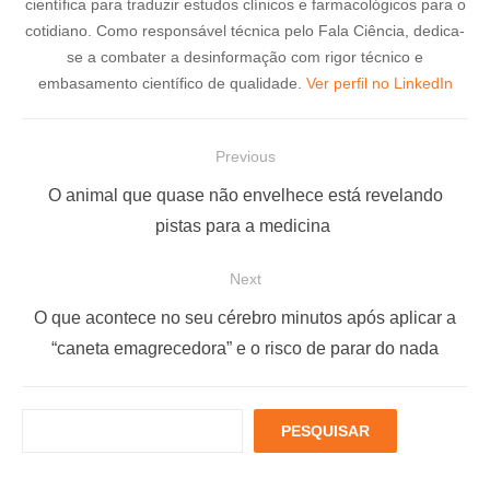
científica para traduzir estudos clínicos e farmacológicos para o
cotidiano. Como responsável técnica pelo Fala Ciência, dedica-
se a combater a desinformação com rigor técnico e
embasamento científico de qualidade.
Ver perfil no LinkedIn
N
Previous
a
P
O animal que quase não envelhece está revelando
v
r
pistas para a medicina
e
e
Next
g
v
a
i
N
O que acontece no seu cérebro minutos após aplicar a
ç
o
e
“caneta emagrecedora” e o risco de parar do nada
u
x
ã
s
t
o
P
PESQUISAR
p
p
d
e
o
o
s
e