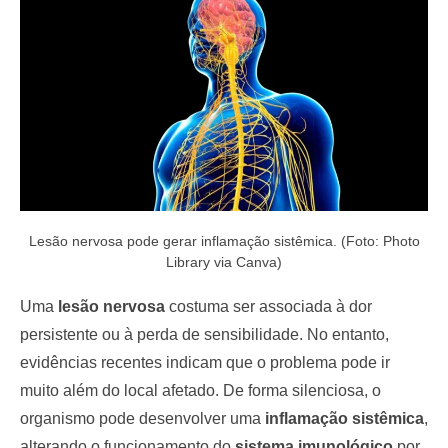
o
n
Lesão nervosa pode gerar inflamação sistêmica. (Foto: Photo
Library via Canva)
Uma
lesão nervosa
costuma ser associada à dor
persistente ou à perda de sensibilidade. No entanto,
evidências recentes indicam que o problema pode ir
muito além do local afetado. De forma silenciosa, o
organismo pode desenvolver uma
inflamação sistêmica
,
alterando o funcionamento do
sistema imunológico
por