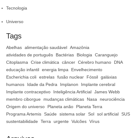
Tecnologia
Universo
Tags
Abelhas
alimentação saudável
Amazônia
atividades de português
Bactérias
Biologia
Caranguejo
Citoplasma
Crise climática
câncer
Cérebro humano
DNA
educação infantil
energia limpa
Envelhecimento
Escherichia coli
estrelas
fusão nuclear
Fóssil
galáxias
humanos
Idade da Pedra
Implanon
Implante cerebral
Implante contraceptivo
Inteligência Artificial
James Webb
membro ciborgue
mudanças climáticas
Nasa
neurociência
Origem do universo
Planeta anão
Planeta Terra
Programa Artemis
Saúde
sistema solar
Sol
sol artificial
SUS
sustentabilidade
Terra
urgente
Vulcões
Vírus