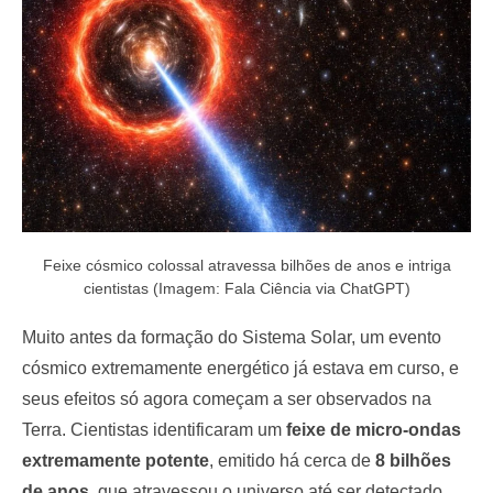
o
n
Feixe cósmico colossal atravessa bilhões de anos e intriga
cientistas (Imagem: Fala Ciência via ChatGPT)
Muito antes da formação do Sistema Solar, um evento
cósmico extremamente energético já estava em curso, e
seus efeitos só agora começam a ser observados na
Terra. Cientistas identificaram um
feixe de micro-ondas
extremamente potente
, emitido há cerca de
8 bilhões
de anos
, que atravessou o universo até ser detectado