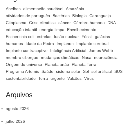
Abelhas
alimentação saudável
Amazônia
atividades de português
Bactérias
Biologia
Caranguejo
Citoplasma
Crise climática
câncer
Cérebro humano
DNA
educação infantil
energia limpa
Envelhecimento
Escherichia coli
estrelas
fusão nuclear
Fóssil
galáxias
humanos
Idade da Pedra
Implanon
Implante cerebral
Implante contraceptivo
Inteligência Artificial
James Webb
membro ciborgue
mudanças climáticas
Nasa
neurociência
Origem do universo
Planeta anão
Planeta Terra
Programa Artemis
Saúde
sistema solar
Sol
sol artificial
SUS
sustentabilidade
Terra
urgente
Vulcões
Vírus
Arquivos
agosto 2026
julho 2026