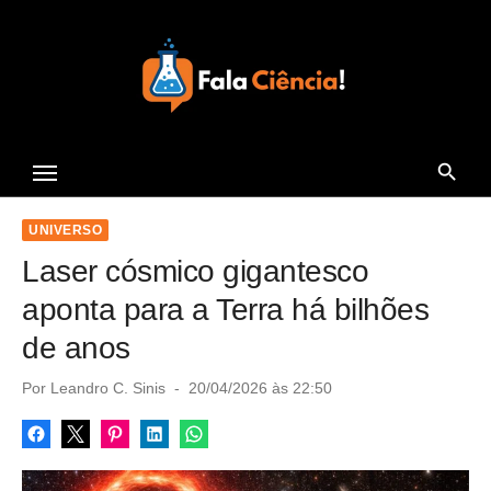
S
k
i
p
t
Seu Portal de Ciência e
o
Tecnologia
c
o
UNIVERSO
n
Laser cósmico gigantesco
t
aponta para a Terra há bilhões
e
de anos
n
t
P
Por
Leandro C. Sinis
20/04/2026 às 22:50
o
s
t
e
d