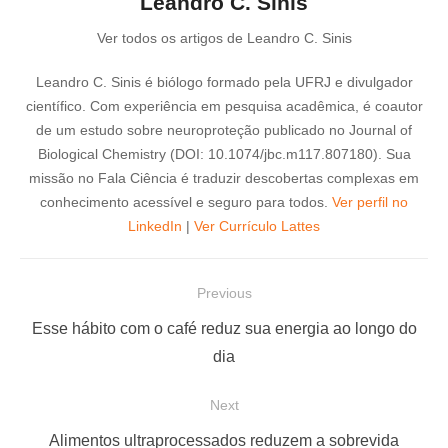
Leandro C. Sinis
Ver todos os artigos de Leandro C. Sinis
Leandro C. Sinis é biólogo formado pela UFRJ e divulgador
científico. Com experiência em pesquisa acadêmica, é coautor
de um estudo sobre neuroproteção publicado no Journal of
Biological Chemistry (DOI: 10.1074/jbc.m117.807180). Sua
missão no Fala Ciência é traduzir descobertas complexas em
conhecimento acessível e seguro para todos.
Ver perfil no
LinkedIn
|
Ver Currículo Lattes
N
Previous
a
P
Esse hábito com o café reduz sua energia ao longo do
v
r
dia
e
e
Next
g
v
a
i
N
Alimentos ultraprocessados reduzem a sobrevida