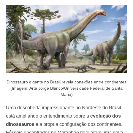
e
d
o
n
Dinossauro gigante no Brasil revela conexões entre continentes
(Imagem: Arte Jorge Blanco/Universidade Federal de Santa
Maria)
Uma descoberta impressionante no Nordeste do Brasil
está ampliando o entendimento sobre a
evolução dos
dinossauros
e a própria configuração dos continentes.
Fósseis encontrados no Maranhão revelaram uma nova