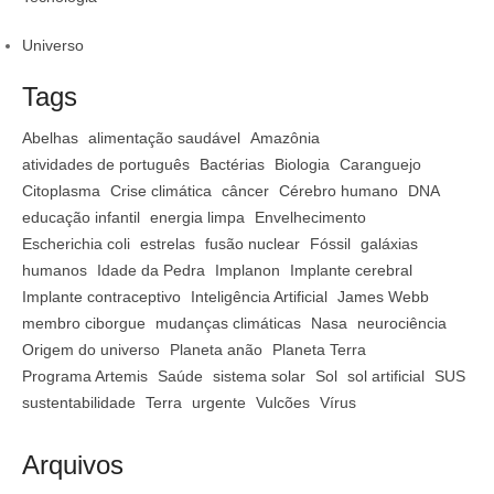
Universo
Tags
Abelhas
alimentação saudável
Amazônia
atividades de português
Bactérias
Biologia
Caranguejo
Citoplasma
Crise climática
câncer
Cérebro humano
DNA
educação infantil
energia limpa
Envelhecimento
Escherichia coli
estrelas
fusão nuclear
Fóssil
galáxias
humanos
Idade da Pedra
Implanon
Implante cerebral
Implante contraceptivo
Inteligência Artificial
James Webb
membro ciborgue
mudanças climáticas
Nasa
neurociência
Origem do universo
Planeta anão
Planeta Terra
Programa Artemis
Saúde
sistema solar
Sol
sol artificial
SUS
sustentabilidade
Terra
urgente
Vulcões
Vírus
Arquivos