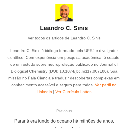
Leandro C. Sinis
Ver todos os artigos de Leandro C. Sinis
Leandro C. Sinis é biólogo formado pela UFRJ e divulgador
científico. Com experiência em pesquisa acadêmica, é coautor
de um estudo sobre neuroproteção publicado no Journal of
Biological Chemistry (DOI: 10.1074/jbc.m117.807180). Sua
missão no Fala Ciência é traduzir descobertas complexas em
conhecimento acessível e seguro para todos.
Ver perfil no
LinkedIn
|
Ver Currículo Lattes
N
Previous
a
P
Paraná era fundo do oceano há milhões de anos,
v