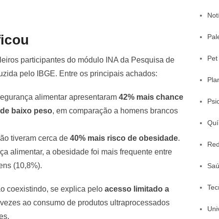
Not
ficou
Pal
Pet
ileiros participantes do módulo INA da Pesquisa de
ida pelo IBGE. Entre os principais achados:
Pla
segurança alimentar apresentaram
42% mais chance
Psi
de baixo peso
, em comparação a homens brancos
Quí
ão tiveram cerca de
40% mais risco de obesidade
.
Red
a alimentar, a obesidade foi mais frequente entre
ens (10,8%).
Sa
Tec
o coexistindo, se explica pelo
acesso limitado a
s vezes ao consumo de produtos ultraprocessados
Uni
es.