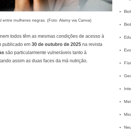
Bio
al entre mulheres negras. (Foto: Alamy via Canva)
Bio
ue nem todos têm as mesmas condições de acesso à
Edu
o publicado em
30 de outubro de 2025
na revista
Evo
as
são particularmente vulneráveis tanto à
ntando assim as duas faces da má nutrição.
Fís
Geo
Inte
Mei
Mic
Neu