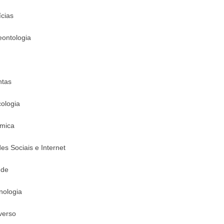
ícias
eontologia
ntas
cologia
mica
es Sociais e Internet
úde
nologia
verso