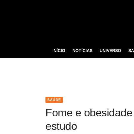
S
k
i
p
t
o
INÍCIO
NOTÍCIAS
UNIVERSO
S
c
o
n
t
e
n
SAÚDE
t
Fome e obesidade 
estudo