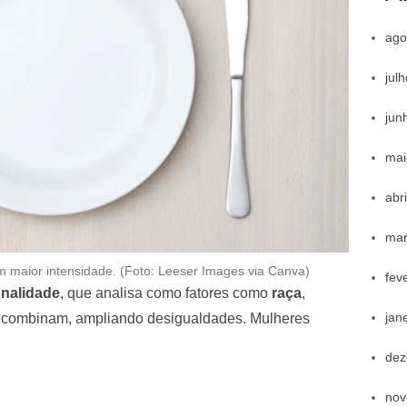
ago
jul
jun
mai
abr
mar
m maior intensidade. (Foto: Leeser Images via Canva)
fev
onalidade
, que analisa como fatores como
raça
,
jan
combinam, ampliando desigualdades. Mulheres
dez
nov