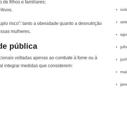
de filhos e familiares;
out
itivos.
set
plo risco”: tanto a obesidade quanto a desnutrição
essas mulheres.
ago
de pública
jul
dicionais voltadas apenas ao combate à fome ou à
jun
al integrar medidas que considerem:
mai
jan