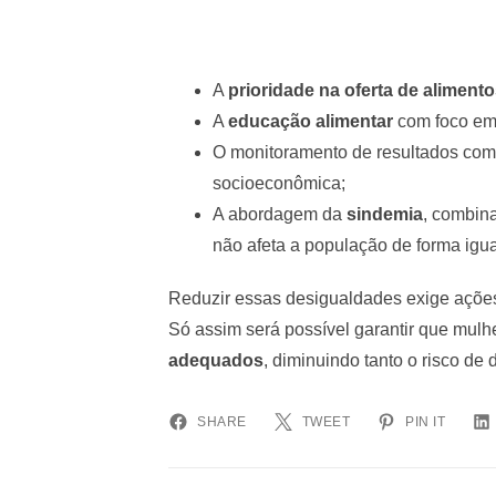
A
prioridade na oferta de alimento
A
educação alimentar
com foco em 
O monitoramento de resultados com 
socioeconômica;
A abordagem da
sindemia
, combin
não afeta a população de forma igua
Reduzir essas desigualdades exige ações 
Só assim será possível garantir que mul
adequados
, diminuindo tanto o risco de
SHARE
TWEET
PIN IT