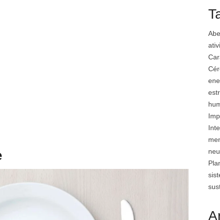
T
Abe
ati
Car
Cér
ene
est
hu
Imp
Inte
mem
neu
e
Pla
sis
sus
A