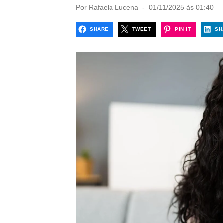
P
Por
Rafaela Lucena
01/11/2025 às 01:40
o
s
SHARE
TWEET
PIN IT
SH
t
e
d
o
n