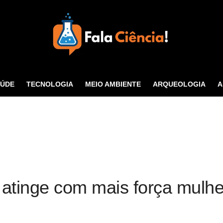
Seu Portal de Ciência e
Tecnologia
AÚDE
TECNOLOGIA
MEIO AMBIENTE
ARQUEOLOGIA
A
CONTATO
atinge com mais força mulher