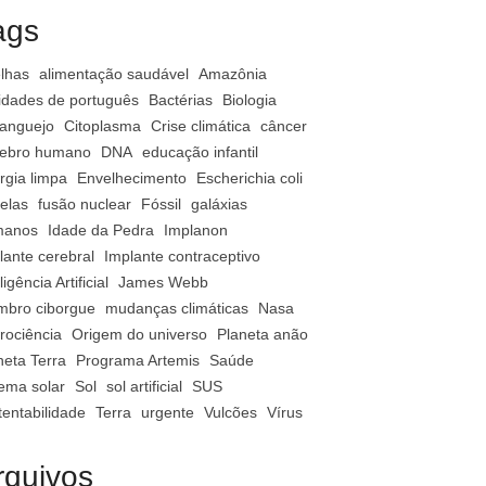
ags
lhas
alimentação saudável
Amazônia
vidades de português
Bactérias
Biologia
anguejo
Citoplasma
Crise climática
câncer
ebro humano
DNA
educação infantil
rgia limpa
Envelhecimento
Escherichia coli
relas
fusão nuclear
Fóssil
galáxias
manos
Idade da Pedra
Implanon
lante cerebral
Implante contraceptivo
ligência Artificial
James Webb
bro ciborgue
mudanças climáticas
Nasa
rociência
Origem do universo
Planeta anão
neta Terra
Programa Artemis
Saúde
tema solar
Sol
sol artificial
SUS
tentabilidade
Terra
urgente
Vulcões
Vírus
rquivos