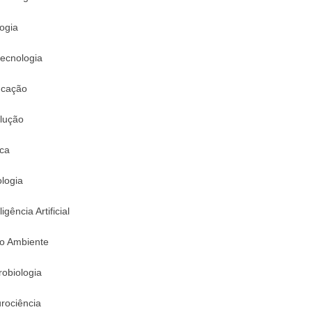
logia
tecnologia
cação
lução
ica
logia
ligência Artificial
o Ambiente
robiologia
rociência