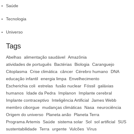
Saúde
Tecnologia
Universo
Tags
Abelhas
alimentação saudável
Amazônia
atividades de português
Bactérias
Biologia
Caranguejo
Citoplasma
Crise climática
câncer
Cérebro humano
DNA
educação infantil
energia limpa
Envelhecimento
Escherichia coli
estrelas
fusão nuclear
Fóssil
galáxias
humanos
Idade da Pedra
Implanon
Implante cerebral
Implante contraceptivo
Inteligência Artificial
James Webb
membro ciborgue
mudanças climáticas
Nasa
neurociência
Origem do universo
Planeta anão
Planeta Terra
Programa Artemis
Saúde
sistema solar
Sol
sol artificial
SUS
sustentabilidade
Terra
urgente
Vulcões
Vírus