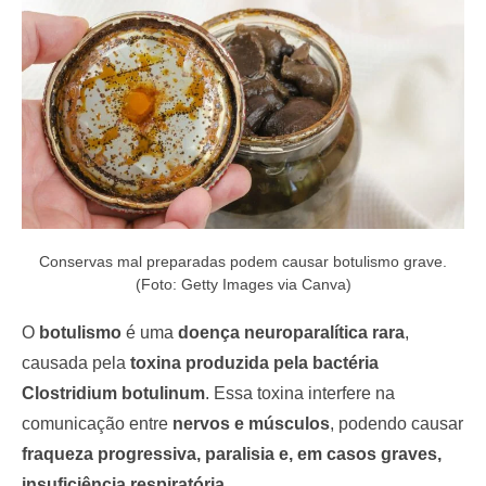
o
n
Conservas mal preparadas podem causar botulismo grave.
(Foto: Getty Images via Canva)
O
botulismo
é uma
doença neuroparalítica rara
,
causada pela
toxina produzida pela bactéria
Clostridium botulinum
. Essa toxina interfere na
comunicação entre
nervos e músculos
, podendo causar
fraqueza progressiva, paralisia e, em casos graves,
insuficiência respiratória
.