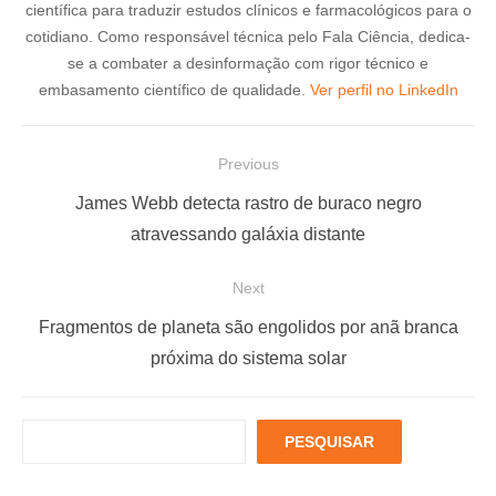
científica para traduzir estudos clínicos e farmacológicos para o
cotidiano. Como responsável técnica pelo Fala Ciência, dedica-
se a combater a desinformação com rigor técnico e
embasamento científico de qualidade.
Ver perfil no LinkedIn
N
Previous
a
P
James Webb detecta rastro de buraco negro
v
r
atravessando galáxia distante
e
e
Next
g
v
a
i
N
Fragmentos de planeta são engolidos por anã branca
ç
o
e
próxima do sistema solar
u
x
ã
s
t
o
P
PESQUISAR
p
p
d
e
o
o
s
e