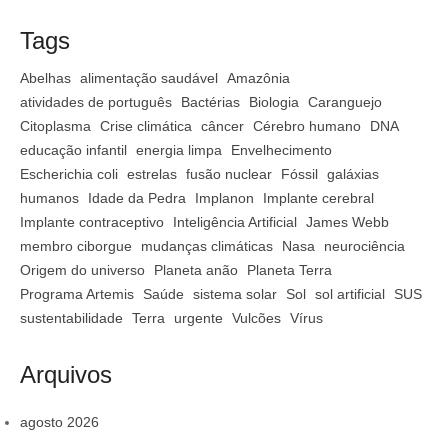
Tags
Abelhas
alimentação saudável
Amazônia
atividades de português
Bactérias
Biologia
Caranguejo
Citoplasma
Crise climática
câncer
Cérebro humano
DNA
educação infantil
energia limpa
Envelhecimento
Escherichia coli
estrelas
fusão nuclear
Fóssil
galáxias
humanos
Idade da Pedra
Implanon
Implante cerebral
Implante contraceptivo
Inteligência Artificial
James Webb
membro ciborgue
mudanças climáticas
Nasa
neurociência
Origem do universo
Planeta anão
Planeta Terra
Programa Artemis
Saúde
sistema solar
Sol
sol artificial
SUS
sustentabilidade
Terra
urgente
Vulcões
Vírus
Arquivos
agosto 2026