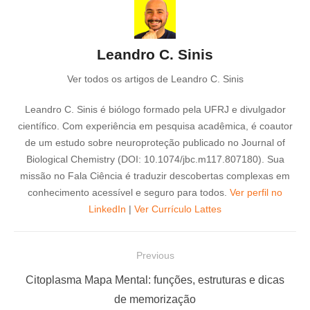
Leandro C. Sinis
Ver todos os artigos de Leandro C. Sinis
Leandro C. Sinis é biólogo formado pela UFRJ e divulgador
científico. Com experiência em pesquisa acadêmica, é coautor
de um estudo sobre neuroproteção publicado no Journal of
Biological Chemistry (DOI: 10.1074/jbc.m117.807180). Sua
missão no Fala Ciência é traduzir descobertas complexas em
conhecimento acessível e seguro para todos.
Ver perfil no
LinkedIn
|
Ver Currículo Lattes
N
Previous
a
P
Citoplasma Mapa Mental: funções, estruturas e dicas
v
r
de memorização