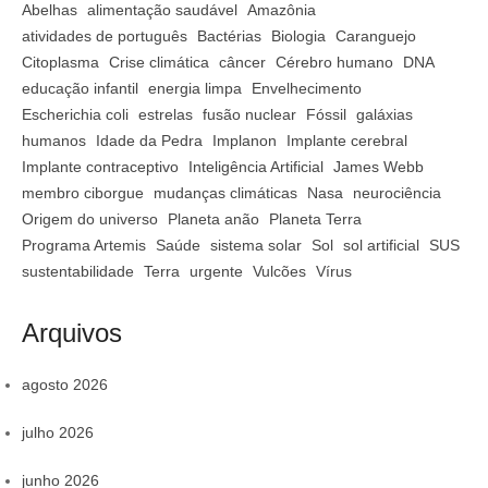
Abelhas
alimentação saudável
Amazônia
atividades de português
Bactérias
Biologia
Caranguejo
Citoplasma
Crise climática
câncer
Cérebro humano
DNA
educação infantil
energia limpa
Envelhecimento
Escherichia coli
estrelas
fusão nuclear
Fóssil
galáxias
humanos
Idade da Pedra
Implanon
Implante cerebral
Implante contraceptivo
Inteligência Artificial
James Webb
membro ciborgue
mudanças climáticas
Nasa
neurociência
Origem do universo
Planeta anão
Planeta Terra
Programa Artemis
Saúde
sistema solar
Sol
sol artificial
SUS
sustentabilidade
Terra
urgente
Vulcões
Vírus
Arquivos
agosto 2026
julho 2026
junho 2026