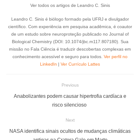
Ver todos os artigos de Leandro C. Sinis
Leandro C. Sinis é biólogo formado pela UFRJ e divulgador
científico. Com experiência em pesquisa acadêmica, é coautor
de um estudo sobre neuroproteção publicado no Journal of
Biological Chemistry (DOI: 10.1074/jbc.m117.807180). Sua
missão no Fala Ciência é traduzir descobertas complexas em
conhecimento acessível e seguro para todos.
Ver perfil no
LinkedIn
|
Ver Currículo Lattes
N
Previous
a
P
Anabolizantes podem causar hipertrofia cardíaca e
v
r
risco silencioso
e
e
Next
g
v
a
i
N
NASA identifica sinais ocultos de mudanças climáticas
o
e
antigas na Cratera Gale em Marte