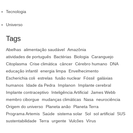
Tecnologia
Universo
Tags
Abelhas
alimentação saudável
Amazônia
atividades de português
Bactérias
Biologia
Caranguejo
Citoplasma
Crise climática
câncer
Cérebro humano
DNA
educação infantil
energia limpa
Envelhecimento
Escherichia coli
estrelas
fusão nuclear
Fóssil
galáxias
humanos
Idade da Pedra
Implanon
Implante cerebral
Implante contraceptivo
Inteligência Artificial
James Webb
membro ciborgue
mudanças climáticas
Nasa
neurociência
Origem do universo
Planeta anão
Planeta Terra
Programa Artemis
Saúde
sistema solar
Sol
sol artificial
SUS
sustentabilidade
Terra
urgente
Vulcões
Vírus