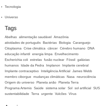
Tecnologia
Universo
Tags
Abelhas
alimentação saudável
Amazônia
atividades de português
Bactérias
Biologia
Caranguejo
Citoplasma
Crise climática
câncer
Cérebro humano
DNA
educação infantil
energia limpa
Envelhecimento
Escherichia coli
estrelas
fusão nuclear
Fóssil
galáxias
humanos
Idade da Pedra
Implanon
Implante cerebral
Implante contraceptivo
Inteligência Artificial
James Webb
membro ciborgue
mudanças climáticas
Nasa
neurociência
Origem do universo
Planeta anão
Planeta Terra
Programa Artemis
Saúde
sistema solar
Sol
sol artificial
SUS
sustentabilidade
Terra
urgente
Vulcões
Vírus