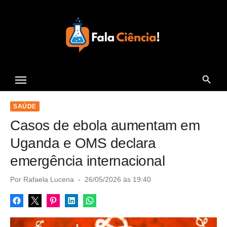
S
k
i
p
t
Seu Portal de Ciência e
o
Tecnologia
c
o
SAÚDE
n
Casos de ebola aumentam em
t
Uganda e OMS declara
e
emergência internacional
n
t
P
Por
Rafaela Lucena
26/05/2026 às 19:40
o
s
t
e
d