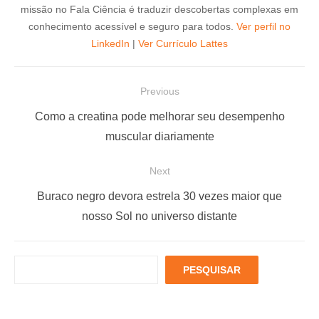
missão no Fala Ciência é traduzir descobertas complexas em
conhecimento acessível e seguro para todos.
Ver perfil no
LinkedIn
|
Ver Currículo Lattes
N
Previous
a
P
Como a creatina pode melhorar seu desempenho
v
r
muscular diariamente
e
e
Next
g
v
a
i
N
Buraco negro devora estrela 30 vezes maior que
ç
o
e
nosso Sol no universo distante
u
x
ã
s
t
o
P
PESQUISAR
p
p
d
e
o
o
s
e
q
s
s