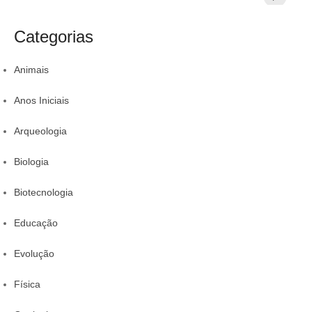
Veja 8 alimentos
exercícios para
aumentar
s
s
para incluir na
sua proteção
colestero
a
t
rotina
da comid
Categorias
r
Animais
Anos Iniciais
Arqueologia
Biologia
Biotecnologia
Educação
Evolução
Física