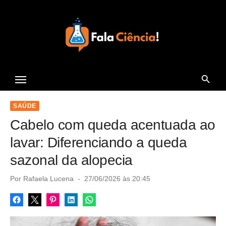
S
k
i
p
t
Seu Portal de Ciência e
o
Tecnologia
c
o
SAÚDE
n
Cabelo com queda acentuada ao
t
lavar: Diferenciando a queda
e
sazonal da alopecia
n
t
P
Por
Rafaela Lucena
27/06/2026 às 20:45
o
s
t
e
d