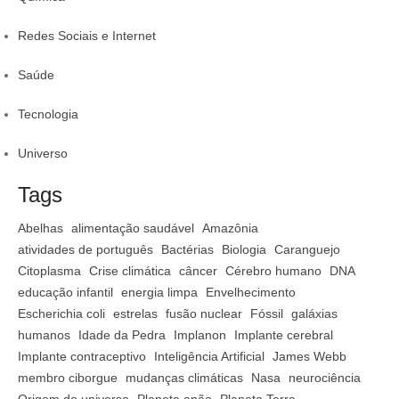
Redes Sociais e Internet
Saúde
Tecnologia
Universo
Tags
Abelhas
alimentação saudável
Amazônia
atividades de português
Bactérias
Biologia
Caranguejo
Citoplasma
Crise climática
câncer
Cérebro humano
DNA
educação infantil
energia limpa
Envelhecimento
Escherichia coli
estrelas
fusão nuclear
Fóssil
galáxias
humanos
Idade da Pedra
Implanon
Implante cerebral
Implante contraceptivo
Inteligência Artificial
James Webb
membro ciborgue
mudanças climáticas
Nasa
neurociência
Origem do universo
Planeta anão
Planeta Terra