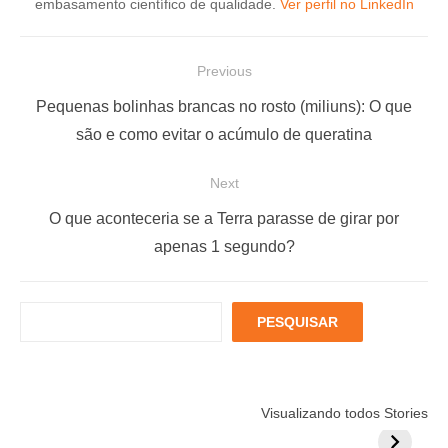
embasamento científico de qualidade.
Ver perfil no LinkedIn
N
Previous
a
P
Pequenas bolinhas brancas no rosto (miliuns): O que
v
r
são e como evitar o acúmulo de queratina
e
e
Next
g
v
a
i
N
O que aconteceria se a Terra parasse de girar por
ç
o
e
apenas 1 segundo?
u
x
ã
s
t
o
P
PESQUISAR
p
p
d
e
o
o
s
e
q
s
s
P
Está muito
Menopausa e
6 fatores
u
t
t
Visualizando todos Stories
estressado?
Coração: 7
podem
o
i
:
: