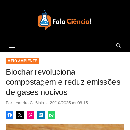
S
k
i
p
t
Seu Portal de Ciência e
o
Tecnologia
c
o
MEIO AMBIENTE
n
Biochar revoluciona
t
compostagem e reduz emissões
e
de gases nocivos
n
t
P
Por
Leandro C. Sinis
20/10/2025 às 09:15
o
s
t
e
d