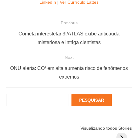
LinkedIn
|
Ver Currículo Lattes
N
Previous
a
P
Cometa interestelar 3I/ATLAS exibe anticauda
v
r
misteriosa e intriga cientistas
e
e
Next
g
v
a
i
N
ONU alerta: CO² em alta aumenta risco de fenômenos
ç
o
e
extremos
u
x
ã
s
t
o
P
PESQUISAR
p
p
d
e
o
o
s
e
q
s
s
P
Está muito
Menopausa e
6 fatores
u
t
t
Visualizando todos Stories
estressado?
Coração: 7
podem
o
i
:
: