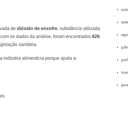
out
set
evada de
dióxido de enxofre
, substância utilizada
ago
 com os dados da análise, foram encontrados
826
egislação sanitária.
jul
indústria alimentícia porque ajuda a:
jun
mai
jan
mos