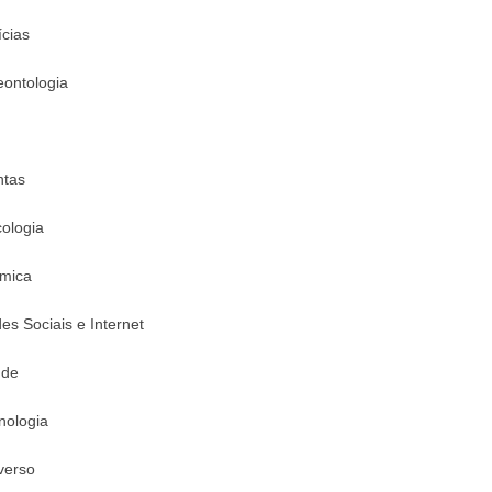
ícias
eontologia
ntas
cologia
mica
es Sociais e Internet
úde
nologia
verso