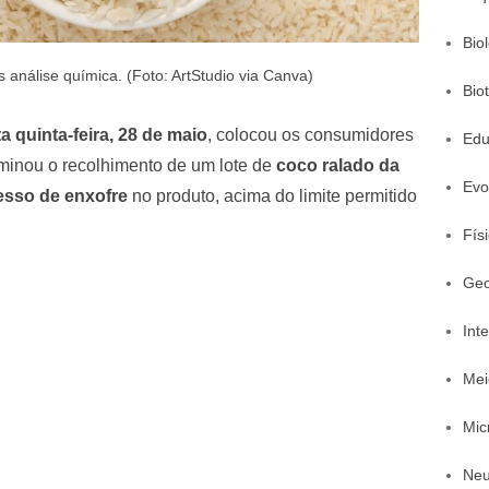
Bio
 análise química. (Foto: ArtStudio via Canva)
Bio
a quinta-feira, 28 de maio
, colocou os consumidores
Edu
rminou o recolhimento de um lote de
coco ralado da
Evo
esso de enxofre
no produto, acima do limite permitido
Fís
Geo
Inte
Mei
Mic
Neu