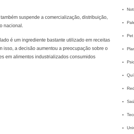
Not
 também suspende a comercialização, distribuição,
Pal
o nacional.
Pet
do é um ingrediente bastante utilizado em receitas
m isso, a decisão aumentou a preocupação sobre o
Pla
tes em alimentos industrializados consumidos
Psi
Quí
Red
Sa
Tec
Uni