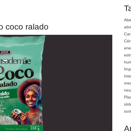
T
Abe
o coco ralado
ati
Car
Cér
ene
est
hu
Imp
Inte
mem
neu
Pla
sis
sus
A