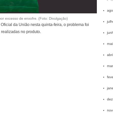
ago
por excesso de enxofre. (Foto: Divulgação)
jul
ficial da União nesta quinta-feira, o problema foi
s realizadas no produto.
jun
mai
abr
mar
fev
jan
dez
nov