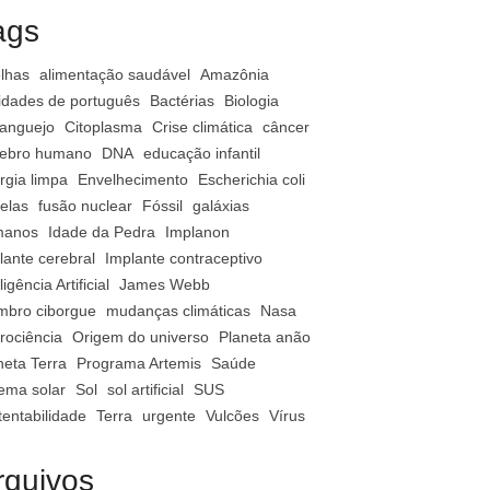
ags
lhas
alimentação saudável
Amazônia
vidades de português
Bactérias
Biologia
anguejo
Citoplasma
Crise climática
câncer
ebro humano
DNA
educação infantil
rgia limpa
Envelhecimento
Escherichia coli
relas
fusão nuclear
Fóssil
galáxias
manos
Idade da Pedra
Implanon
lante cerebral
Implante contraceptivo
ligência Artificial
James Webb
bro ciborgue
mudanças climáticas
Nasa
rociência
Origem do universo
Planeta anão
neta Terra
Programa Artemis
Saúde
tema solar
Sol
sol artificial
SUS
tentabilidade
Terra
urgente
Vulcões
Vírus
rquivos