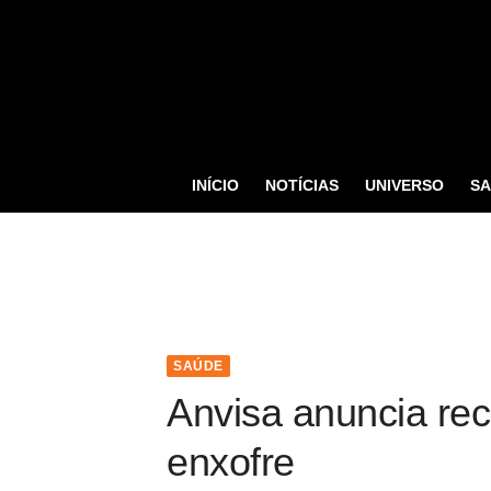
S
k
i
p
t
o
INÍCIO
NOTÍCIAS
UNIVERSO
S
c
o
n
t
e
n
SAÚDE
t
Anvisa anuncia rec
enxofre