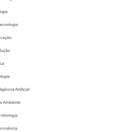
logia
tecnologia
cação
lução
ica
logia
ligência Artificial
o Ambiente
robiologia
rociência