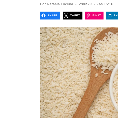
P
Por
Rafaela Lucena
28/05/2026 às 15:10
o
s
SHARE
TWEET
PIN IT
SH
t
e
d
o
n