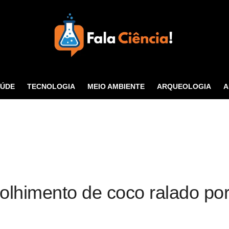
Seu Portal de Ciência e
Tecnologia
AÚDE
TECNOLOGIA
MEIO AMBIENTE
ARQUEOLOGIA
A
CONTATO
olhimento de coco ralado po