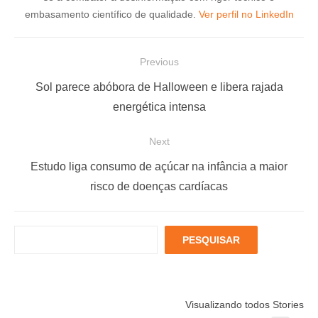
embasamento científico de qualidade.
Ver perfil no LinkedIn
N
Previous
a
P
Sol parece abóbora de Halloween e libera rajada
v
r
energética intensa
e
e
Next
g
v
a
i
N
Estudo liga consumo de açúcar na infância a maior
ç
o
e
risco de doenças cardíacas
u
x
ã
s
t
o
P
PESQUISAR
p
p
d
e
o
o
s
e
q
s
s
P
Está muito
Menopausa e
6 fatores
u
t
t
Visualizando todos Stories
estressado?
Coração: 7
podem
o