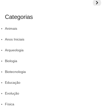
i
:
:
Veja 8 alimentos
exercícios para
aumentar
s
s
para incluir na
sua proteção
colestero
a
t
rotina
da comid
Categorias
r
Animais
Anos Iniciais
Arqueologia
Biologia
Biotecnologia
Educação
Evolução
Física