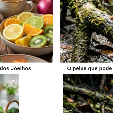
 dos Joelhos
O peixe que pode