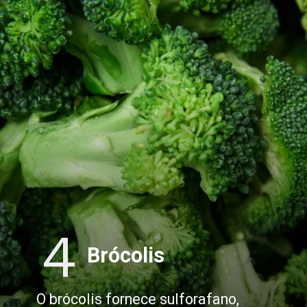
4
Brócolis
O brócolis fornece sulforafano,