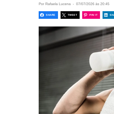
P
Por
Rafaela Lucena
07/07/2026 às 20:45
o
s
SHARE
TWEET
PIN IT
SH
t
e
d
o
n