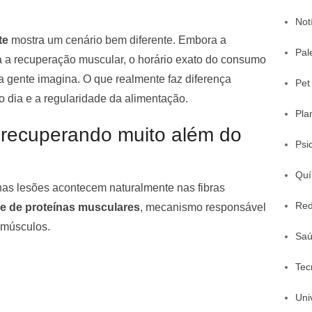
Not
te
mostra um cenário bem diferente. Embora a
Pal
a a recuperação muscular, o horário exato do consumo
 gente imagina. O que realmente faz diferença
Pet
o dia e a regularidade da alimentação.
Pla
 recuperando muito além do
Psi
Quí
as lesões acontecem naturalmente nas fibras
Red
se de proteínas musculares
, mecanismo responsável
 músculos.
Sa
Tec
Uni