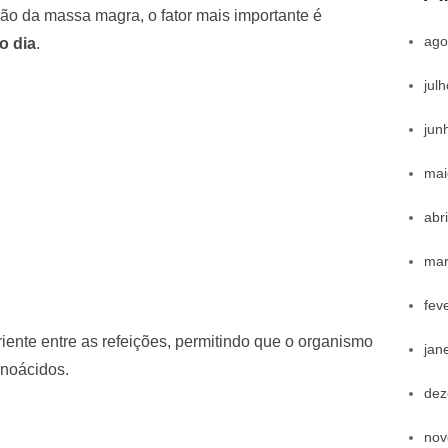
ão da massa magra, o fator mais importante é
ago
o dia
.
jul
jun
mai
abr
mar
fev
triente entre as refeições, permitindo que o organismo
jan
inoácidos.
dez
nov