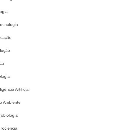
logia
tecnologia
cação
lução
ica
logia
ligência Artificial
o Ambiente
robiologia
rociência