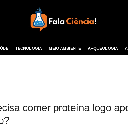
Seu Portal de Ciência e
Tecnologia
AÚDE
TECNOLOGIA
MEIO AMBIENTE
ARQUEOLOGIA
A
CONTATO
cisa comer proteína logo apó
o?