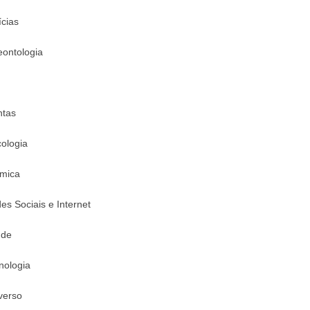
ícias
eontologia
ntas
cologia
mica
es Sociais e Internet
úde
nologia
verso