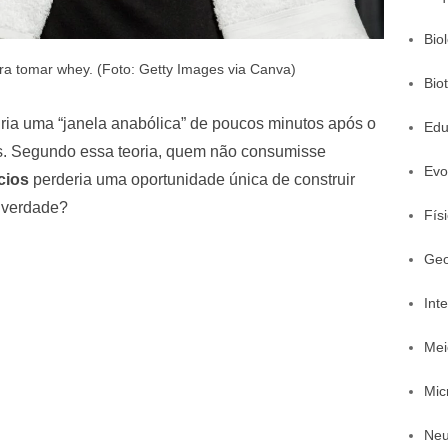
Bio
ra tomar whey. (Foto: Getty Images via Canva)
Bio
tiria uma “janela anabólica” de poucos minutos após o
Edu
s. Segundo essa teoria, quem não consumisse
Evo
cios
perderia uma oportunidade única de construir
 verdade?
Fís
Geo
Inte
Mei
Mic
Neu