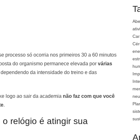
T
Abe
ati
Car
Cér
ene
e processo só ocorria nos primeiros 30 a 60 minutos
est
esposta do organismo permanece elevada por
várias
hu
, dependendo da intensidade do treino e das
Imp
Inte
mem
ake logo ao sair da academia
não faz com que você
neu
Pla
te
.
sis
sus
o relógio é atingir sua
A