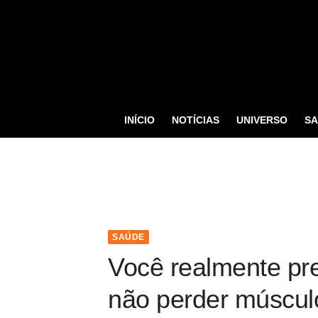
S
k
i
p
t
o
INÍCIO
NOTÍCIAS
UNIVERSO
S
c
o
n
t
e
n
SAÚDE
t
Você realmente pre
não perder múscul