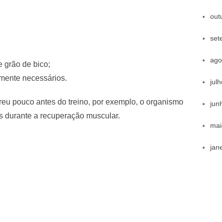
out
set
ago
 e grão de bico;
mente necessários.
jul
rreu pouco antes do treino, por exemplo, o organismo
jun
s durante a recuperação muscular.
mai
jan