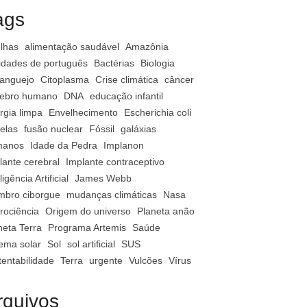
ags
lhas
alimentação saudável
Amazônia
vidades de português
Bactérias
Biologia
anguejo
Citoplasma
Crise climática
câncer
ebro humano
DNA
educação infantil
rgia limpa
Envelhecimento
Escherichia coli
relas
fusão nuclear
Fóssil
galáxias
manos
Idade da Pedra
Implanon
lante cerebral
Implante contraceptivo
ligência Artificial
James Webb
bro ciborgue
mudanças climáticas
Nasa
rociência
Origem do universo
Planeta anão
neta Terra
Programa Artemis
Saúde
tema solar
Sol
sol artificial
SUS
tentabilidade
Terra
urgente
Vulcões
Vírus
rquivos