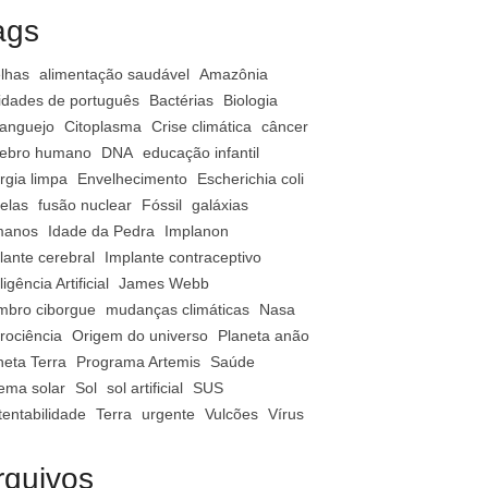
ags
lhas
alimentação saudável
Amazônia
vidades de português
Bactérias
Biologia
anguejo
Citoplasma
Crise climática
câncer
ebro humano
DNA
educação infantil
rgia limpa
Envelhecimento
Escherichia coli
relas
fusão nuclear
Fóssil
galáxias
manos
Idade da Pedra
Implanon
lante cerebral
Implante contraceptivo
ligência Artificial
James Webb
bro ciborgue
mudanças climáticas
Nasa
rociência
Origem do universo
Planeta anão
neta Terra
Programa Artemis
Saúde
tema solar
Sol
sol artificial
SUS
tentabilidade
Terra
urgente
Vulcões
Vírus
rquivos