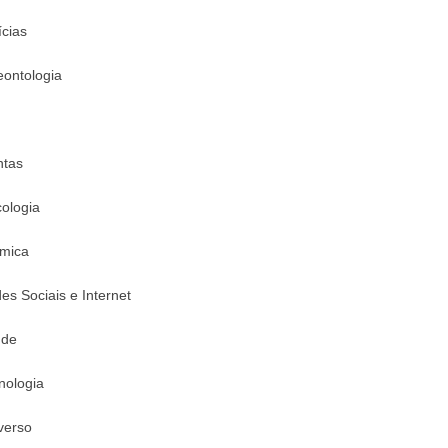
ícias
eontologia
ntas
cologia
mica
es Sociais e Internet
úde
nologia
verso