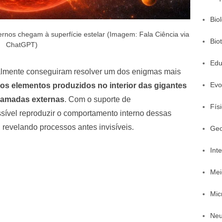
Bio
rnos chegam à superfície estelar (Imagem: Fala Ciência via
Bio
ChatGPT)
Edu
inalmente conseguiram resolver um dos enigmas mais
Evo
os elementos produzidos no interior das gigantes
camadas externas
. Com o suporte de
Fís
ossível reproduzir o comportamento interno dessas
, revelando processos antes invisíveis.
Geo
Inte
Mei
Mic
Neu