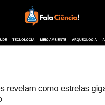
Seu Portal de Ciência e
Tecnologia
AÚDE
TECNOLOGIA
MEIO AMBIENTE
ARQUEOLOGIA
A
CONTATO
s revelam como estrelas gi
o