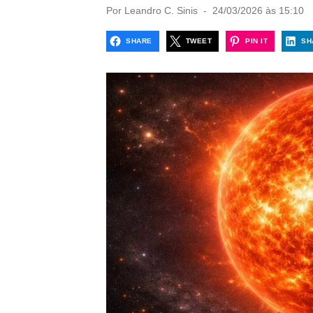
P
Por
Leandro C. Sinis
24/03/2026 às 15:10
o
s
SHARE
TWEET
PIN IT
SH
t
e
d
o
n