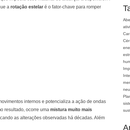
T
que a
rotação estelar
é o fator-chave para romper
Abe
ati
Car
Cér
ene
est
hu
Imp
Inte
mem
neu
Pla
 movimentos internos e potencializa a ação de ondas
sis
o resultado, ocorre uma
mistura muito mais
sus
licando as alterações observadas há décadas. Além
A