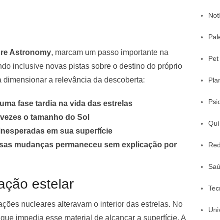
Not
Pal
re Astronomy
, marcam um passo importante na
Pet
endo inclusive novas pistas sobre o destino do próprio
a dimensionar a relevância da descoberta:
Pla
Psi
ma fase tardia na vida das estrelas
 vezes o tamanho do Sol
Quí
inesperadas em sua superfície
ssas mudanças permaneceu sem explicação por
Red
Sa
ação estelar
Tec
ões nucleares alteravam o interior das estrelas. No
Uni
 que impedia esse material de alcançar a superfície. A