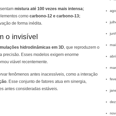
resentam
mistura até 100 vezes mais intensa;
ago
e elementos como
carbono-12 e carbono-13;
jul
vação de forma inédita.
jun
 o invisível
mai
imulações hidrodinâmicas em 3D
, que reproduzem o
ta precisão. Esses modelos exigem enorme
abr
rnou viável recentemente.
mar
rvar fenômenos antes inacessíveis, como a interação
fev
ação
. Esse conjunto de fatores atua em sinergia,
ões antes consideradas estáveis.
jan
dez
nov