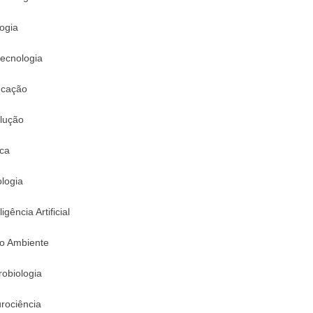
logia
tecnologia
cação
lução
ica
logia
ligência Artificial
o Ambiente
robiologia
rociência