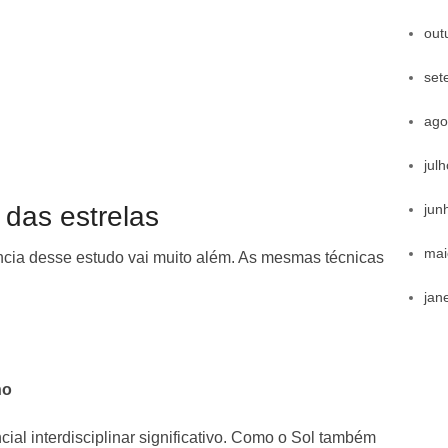
out
set
ago
jul
jun
das estrelas
mai
vância desse estudo vai muito além. As mesmas técnicas
jan
no
ial interdisciplinar significativo. Como o Sol também