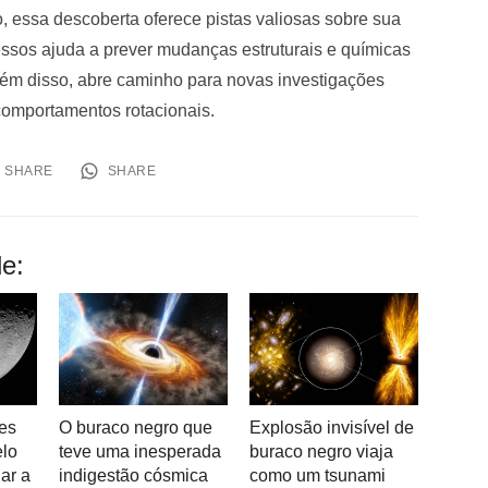
, essa descoberta oferece pistas valiosas sobre sua
sos ajuda a prever mudanças estruturais e químicas
Além disso, abre caminho para novas investigações
 comportamentos rotacionais.
SHARE
SHARE
e:
es
O buraco negro que
Explosão invisível de
elo
teve uma inesperada
buraco negro viaja
ar a
indigestão cósmica
como um tsunami