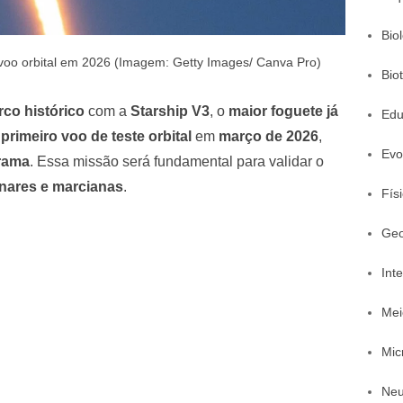
Bio
 voo orbital em 2026 (Imagem: Getty Images/ Canva Pro)
Bio
co histórico
com a
Starship V3
, o
maior foguete já
Edu
o
primeiro voo de teste orbital
em
março de 2026
,
Evo
grama
. Essa missão será fundamental para validar o
nares e marcianas
.
Fís
Geo
Inte
Mei
Mic
Neu