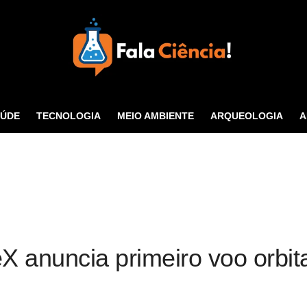
Seu Portal de Ciência e
Tecnologia
AÚDE
TECNOLOGIA
MEIO AMBIENTE
ARQUEOLOGIA
A
CONTATO
X anuncia primeiro voo orbit