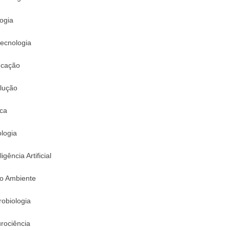
logia
tecnologia
cação
lução
ica
logia
ligência Artificial
o Ambiente
robiologia
rociência