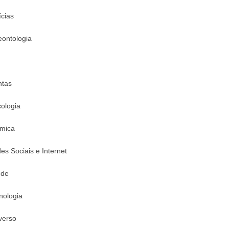
ícias
eontologia
ntas
cologia
mica
es Sociais e Internet
úde
nologia
verso