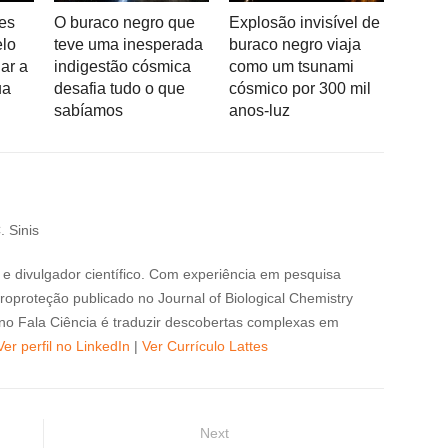
es
O buraco negro que
Explosão invisível de
elo
teve uma inesperada
buraco negro viaja
ar a
indigestão cósmica
como um tsunami
ua
desafia tudo o que
cósmico por 300 mil
sabíamos
anos-luz
. Sinis
e divulgador científico. Com experiência em pesquisa
oproteção publicado no Journal of Biological Chemistry
no Fala Ciência é traduzir descobertas complexas em
Ver perfil no LinkedIn
|
Ver Currículo Lattes
Next