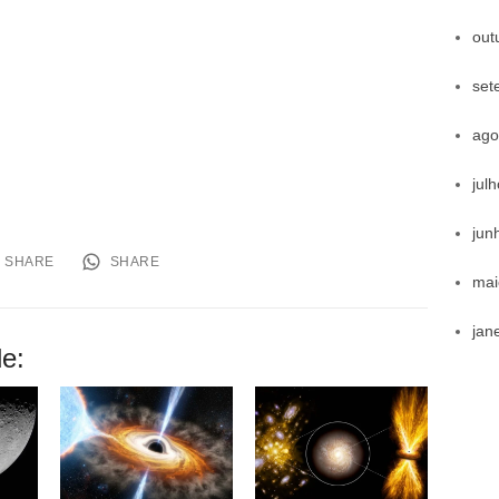
out
set
ago
jul
jun
SHARE
SHARE
mai
jan
e: