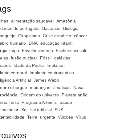
ags
lhas
alimentação saudável
Amazônia
vidades de português
Bactérias
Biologia
anguejo
Citoplasma
Crise climática
câncer
ebro humano
DNA
educação infantil
rgia limpa
Envelhecimento
Escherichia coli
relas
fusão nuclear
Fóssil
galáxias
manos
Idade da Pedra
Implanon
lante cerebral
Implante contraceptivo
ligência Artificial
James Webb
bro ciborgue
mudanças climáticas
Nasa
rociência
Origem do universo
Planeta anão
neta Terra
Programa Artemis
Saúde
tema solar
Sol
sol artificial
SUS
tentabilidade
Terra
urgente
Vulcões
Vírus
rquivos