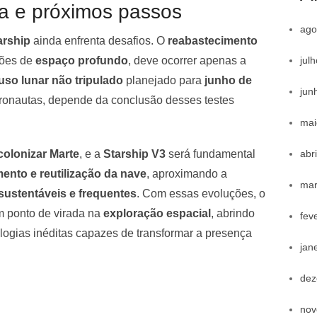
a e próximos passos
ago
arship
ainda enfrenta desafios. O
reabastecimento
jul
sões de
espaço profundo
, deve ocorrer apenas a
uso lunar não tripulado
planejado para
junho de
jun
ronautas, depende da conclusão desses testes
mai
abr
colonizar Marte
, e a
Starship V3
será fundamental
ento e reutilização da nave
, aproximando a
mar
sustentáveis e frequentes
. Com essas evoluções, o
 ponto de virada na
exploração espacial
, abrindo
fev
logias inéditas capazes de transformar a presença
jan
dez
nov