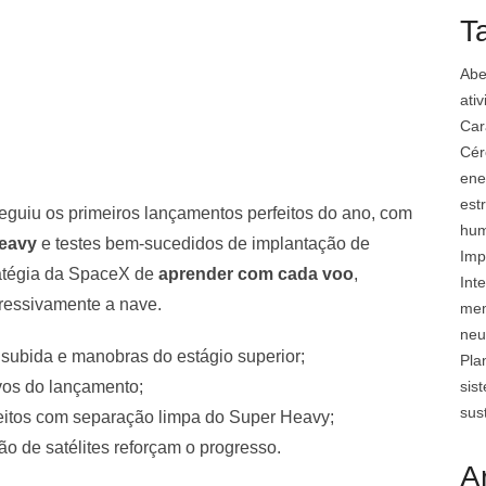
T
Abe
ati
Car
Cér
ene
est
eguiu os primeiros lançamentos perfeitos do ano, com
hu
Heavy
e testes bem-sucedidos de implantação de
Imp
tratégia da SpaceX de
aprender com cada voo
,
Inte
gressivamente a nave.
mem
neu
 subida e manobras do estágio superior;
Pla
sis
ivos do lançamento;
sus
eitos com separação limpa do Super Heavy;
o de satélites reforçam o progresso.
A