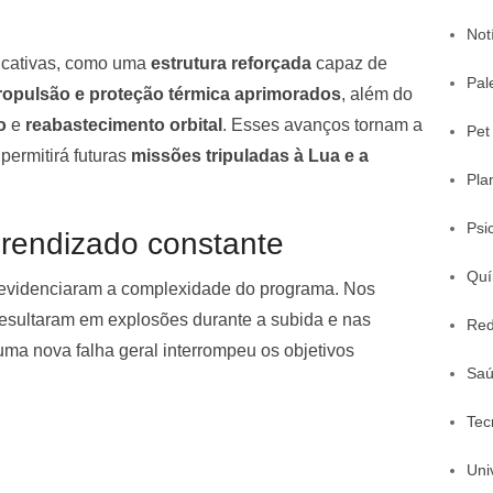
Not
ficativas, como uma
estrutura reforçada
capaz de
Pal
ropulsão e proteção térmica aprimorados
, além do
o
e
reabastecimento orbital
. Esses avanços tornam a
Pet
permitirá futuras
missões tripuladas à Lua e a
Pla
Psi
aprendizado constante
Quí
videnciaram a complexidade do programa. Nos
 resultaram em explosões durante a subida e nas
Red
 uma nova falha geral interrompeu os objetivos
Sa
Tec
Uni