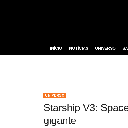
S
k
i
p
t
o
INÍCIO
NOTÍCIAS
UNIVERSO
S
c
o
n
t
e
n
UNIVERSO
t
Starship V3: Space
gigante