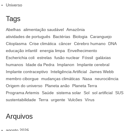
Universo
Tags
Abelhas
alimentação saudável
Amazônia
atividades de português
Bactérias
Biologia
Caranguejo
Citoplasma
Crise climática
câncer
Cérebro humano
DNA
educação infantil
energia limpa
Envelhecimento
Escherichia coli
estrelas
fusão nuclear
Fóssil
galáxias
humanos
Idade da Pedra
Implanon
Implante cerebral
Implante contraceptivo
Inteligência Artificial
James Webb
membro ciborgue
mudanças climáticas
Nasa
neurociência
Origem do universo
Planeta anão
Planeta Terra
Programa Artemis
Saúde
sistema solar
Sol
sol artificial
SUS
sustentabilidade
Terra
urgente
Vulcões
Vírus
Arquivos
agosto 2026