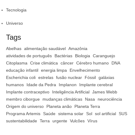
Tecnologia
Universo
Tags
Abelhas
alimentação saudável
Amazônia
atividades de português
Bactérias
Biologia
Caranguejo
Citoplasma
Crise climática
câncer
Cérebro humano
DNA
educação infantil
energia limpa
Envelhecimento
Escherichia coli
estrelas
fusão nuclear
Fóssil
galáxias
humanos
Idade da Pedra
Implanon
Implante cerebral
Implante contraceptivo
Inteligência Artificial
James Webb
membro ciborgue
mudanças climáticas
Nasa
neurociência
Origem do universo
Planeta anão
Planeta Terra
Programa Artemis
Saúde
sistema solar
Sol
sol artificial
SUS
sustentabilidade
Terra
urgente
Vulcões
Vírus