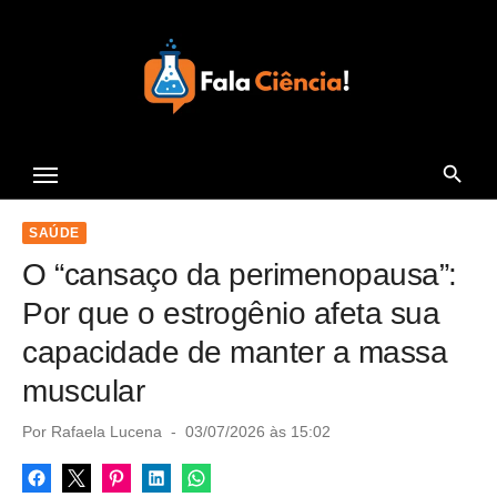
S
k
i
p
t
Seu Portal de Ciência e
o
Tecnologia
c
o
SAÚDE
n
O “cansaço da perimenopausa”:
t
Por que o estrogênio afeta sua
e
capacidade de manter a massa
n
muscular
t
P
Por
Rafaela Lucena
03/07/2026 às 15:02
o
s
t