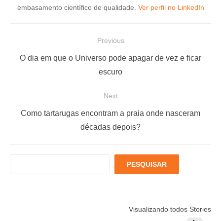
embasamento científico de qualidade.
Ver perfil no LinkedIn
N
Previous
a
P
O dia em que o Universo pode apagar de vez e ficar
v
r
escuro
e
e
Next
g
v
a
i
N
Como tartarugas encontram a praia onde nasceram
ç
o
e
décadas depois?
u
x
ã
s
t
o
P
PESQUISAR
p
p
d
e
o
o
s
e
q
s
s
P
Está muito
Menopausa e
6 fatores
u
t
t
Visualizando todos Stories
estressado?
Coração: 7
podem
o
i