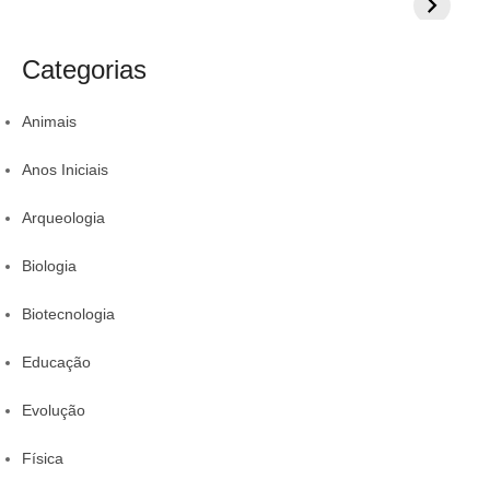
:
:
Veja 8 alimentos
exercícios para
aumentar
s
s
para incluir na
sua proteção
colestero
a
t
rotina
da comid
Categorias
r
Animais
Anos Iniciais
Arqueologia
Biologia
Biotecnologia
Educação
Evolução
Física