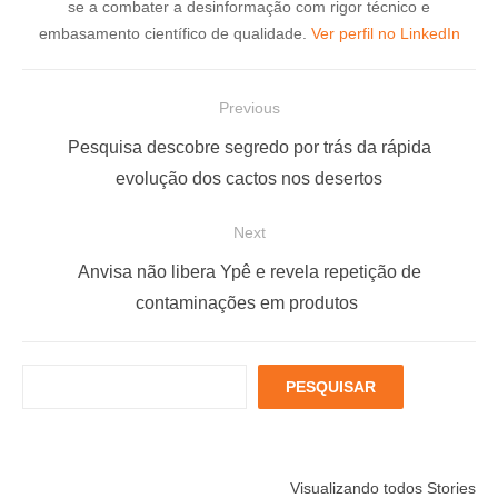
se a combater a desinformação com rigor técnico e
embasamento científico de qualidade.
Ver perfil no LinkedIn
N
Previous
a
P
Pesquisa descobre segredo por trás da rápida
v
r
evolução dos cactos nos desertos
e
e
Next
g
v
a
i
N
Anvisa não libera Ypê e revela repetição de
ç
o
e
contaminações em produtos
u
x
ã
s
t
o
P
PESQUISAR
p
p
d
e
o
o
s
e
q
s
s
P
Está muito
Menopausa e
6 fatores
u
t
t
Visualizando todos Stories