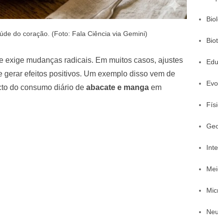
Bio
de do coração. (Foto: Fala Ciência via Gemini)
Bio
exige mudanças radicais. Em muitos casos, ajustes
Edu
 gerar efeitos positivos. Um exemplo disso vem de
Evo
cto do consumo diário de
abacate e manga
em
Fís
Geo
Inte
Mei
Mic
Neu