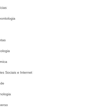
ícias
eontologia
ntas
cologia
mica
es Sociais e Internet
úde
nologia
verso