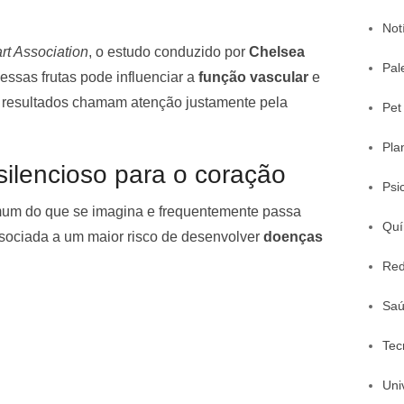
Not
rt Association
, o estudo conduzido por
Chelsea
Pal
ssas frutas pode influenciar a
função vascular
e
s resultados chamam atenção justamente pela
Pet
Pla
silencioso para o coração
Psi
um do que se imagina e frequentemente passa
Quí
ssociada a um maior risco de desenvolver
doenças
Red
Sa
Tec
Uni