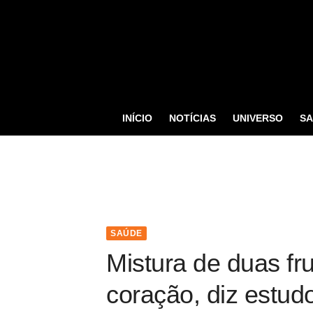
S
k
i
p
t
o
INÍCIO
NOTÍCIAS
UNIVERSO
S
c
o
n
t
e
n
SAÚDE
t
Mistura de duas fr
coração, diz estud