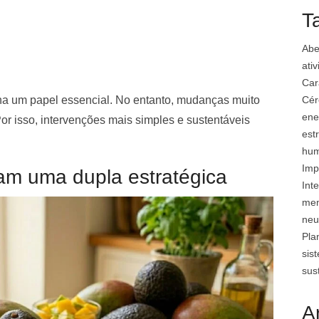
T
Abe
ati
Car
Cér
a um papel essencial. No entanto, mudanças muito
ene
Por isso, intervenções mais simples e sustentáveis
est
hu
Imp
m uma dupla estratégica
Inte
mem
neu
Pla
sis
sus
A