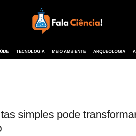
Seu Portal de Ciência e
Tecnologia
AÚDE
TECNOLOGIA
MEIO AMBIENTE
ARQUEOLOGIA
A
CONTATO
utas simples pode transforma
o