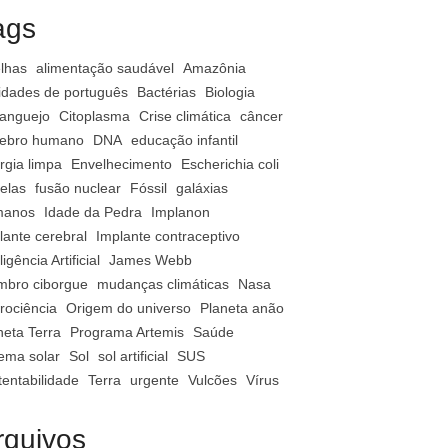
ags
lhas
alimentação saudável
Amazônia
vidades de português
Bactérias
Biologia
anguejo
Citoplasma
Crise climática
câncer
ebro humano
DNA
educação infantil
rgia limpa
Envelhecimento
Escherichia coli
relas
fusão nuclear
Fóssil
galáxias
manos
Idade da Pedra
Implanon
lante cerebral
Implante contraceptivo
ligência Artificial
James Webb
bro ciborgue
mudanças climáticas
Nasa
rociência
Origem do universo
Planeta anão
neta Terra
Programa Artemis
Saúde
tema solar
Sol
sol artificial
SUS
tentabilidade
Terra
urgente
Vulcões
Vírus
rquivos