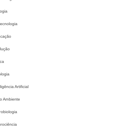
logia
tecnologia
cação
lução
ica
logia
ligência Artificial
o Ambiente
robiologia
rociência