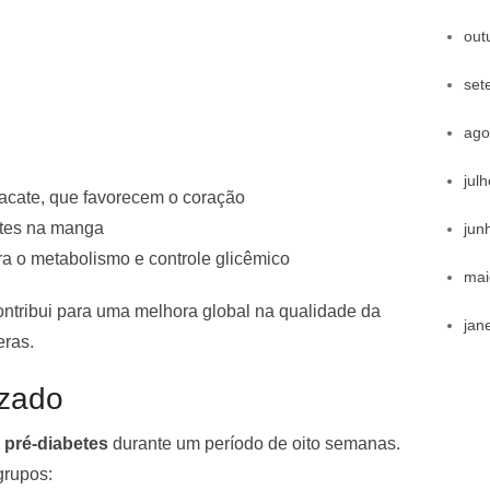
out
set
ago
jul
acate, que favorecem o coração
tes na manga
jun
ra o metabolismo e controle glicêmico
mai
contribui para uma melhora global na qualidade da
jan
eras.
izado
 pré-diabetes
durante um período de oito semanas.
grupos: