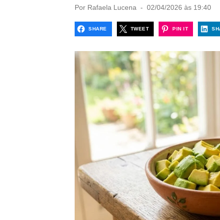
P
Por
Rafaela Lucena
02/04/2026 às 19:40
o
s
SHARE
TWEET
PIN IT
SH
t
e
d
o
n