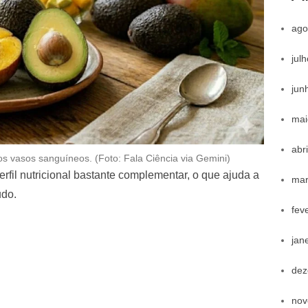
ago
jul
jun
mai
abr
 vasos sanguíneos. (Foto: Fala Ciência via Gemini)
rfil nutricional bastante complementar, o que ajuda a
mar
udo.
fev
jan
dez
nov