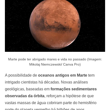
o
n
Marte pode ter abrigado mares e vida no passado (Imagem:
Mikolaj Niemczewski/ Canva Pro)
A possibilidade de
oceanos antigos em Marte
tem
intrigado cientistas há décadas. Novas análises
geológicas, baseadas em
formações sedimentares
observadas da órbita
, reforçam a hipótese de que
vastas massas de água cobriram parte do hemisfério
norte do planeta vermelho há bilhões de anos.