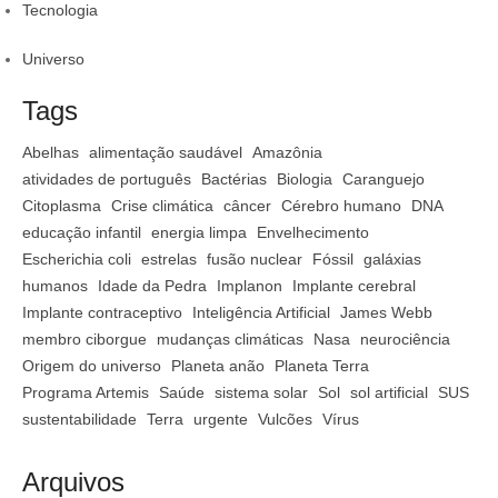
Tecnologia
Universo
Tags
Abelhas
alimentação saudável
Amazônia
atividades de português
Bactérias
Biologia
Caranguejo
Citoplasma
Crise climática
câncer
Cérebro humano
DNA
educação infantil
energia limpa
Envelhecimento
Escherichia coli
estrelas
fusão nuclear
Fóssil
galáxias
humanos
Idade da Pedra
Implanon
Implante cerebral
Implante contraceptivo
Inteligência Artificial
James Webb
membro ciborgue
mudanças climáticas
Nasa
neurociência
Origem do universo
Planeta anão
Planeta Terra
Programa Artemis
Saúde
sistema solar
Sol
sol artificial
SUS
sustentabilidade
Terra
urgente
Vulcões
Vírus
Arquivos