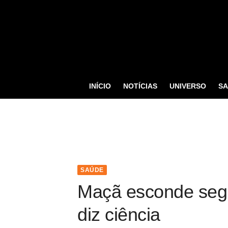
S
k
i
p
t
o
INÍCIO
NOTÍCIAS
UNIVERSO
S
c
o
n
t
e
n
SAÚDE
t
Maçã esconde segr
diz ciência