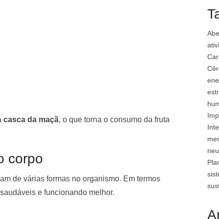
T
Abe
ati
Car
Cér
ene
est
hu
Imp
a
casca da maçã
, o que torna o consumo da fruta
Inte
mem
neu
o corpo
Pla
sis
uam de várias formas no organismo. Em termos
sus
 saudáveis e funcionando melhor.
A