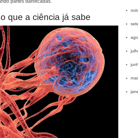
ando partes danificadas.
out
o que a ciência já sabe
set
ago
jul
jun
mai
jan