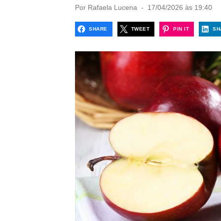
P
Por
Rafaela Lucena
17/04/2026 às 19:40
o
s
SHARE
TWEET
PIN IT
SH
t
e
d
o
n