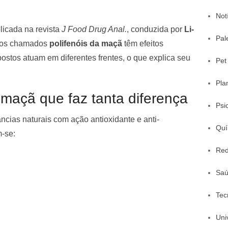
Not
licada na revista
J Food Drug Anal.
, conduzida por
Li-
Pal
 os chamados
polifenóis da maçã
têm efeitos
ostos atuam em diferentes frentes, o que explica seu
Pet
Pla
 maçã que faz tanta diferença
Psi
âncias naturais com ação antioxidante e anti-
Quí
m-se:
Red
Sa
Tec
Uni