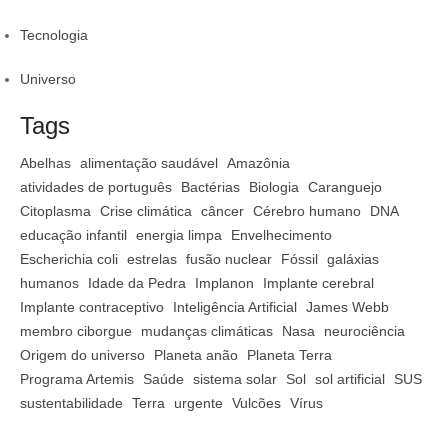
Tecnologia
Universo
Tags
Abelhas
alimentação saudável
Amazônia
atividades de português
Bactérias
Biologia
Caranguejo
Citoplasma
Crise climática
câncer
Cérebro humano
DNA
educação infantil
energia limpa
Envelhecimento
Escherichia coli
estrelas
fusão nuclear
Fóssil
galáxias
humanos
Idade da Pedra
Implanon
Implante cerebral
Implante contraceptivo
Inteligência Artificial
James Webb
membro ciborgue
mudanças climáticas
Nasa
neurociência
Origem do universo
Planeta anão
Planeta Terra
Programa Artemis
Saúde
sistema solar
Sol
sol artificial
SUS
sustentabilidade
Terra
urgente
Vulcões
Vírus