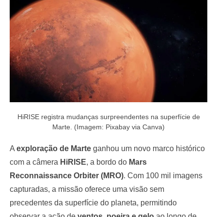
o
n
HiRISE registra mudanças surpreendentes na superfície de
Marte. (Imagem: Pixabay via Canva)
A
exploração de Marte
ganhou um novo marco histórico
com a câmera
HiRISE
, a bordo do
Mars
Reconnaissance Orbiter (MRO)
. Com 100 mil imagens
capturadas, a missão oferece uma visão sem
precedentes da superfície do planeta, permitindo
observar a ação de
ventos, poeira e gelo
ao longo de