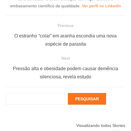
embasamento científico de qualidade.
Ver perfil no LinkedIn
N
Previous
a
P
O estranho “colar” em aranha escondia uma nova
v
r
espécie de parasita
e
e
Next
g
v
a
i
N
Pressão alta e obesidade podem causar demência
ç
o
e
silenciosa, revela estudo
u
x
ã
s
t
o
P
PESQUISAR
p
p
d
e
o
o
s
e
q
s
s
P
Está muito
Menopausa e
6 fatores
u
t
t
Visualizando todos Stories
estressado?
Coração: 7
podem
o