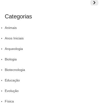
i
:
:
Veja 8 alimentos
exercícios para
aumentar
s
s
para incluir na
sua proteção
colestero
a
t
rotina
da comid
Categorias
r
Animais
Anos Iniciais
Arqueologia
Biologia
Biotecnologia
Educação
Evolução
Física