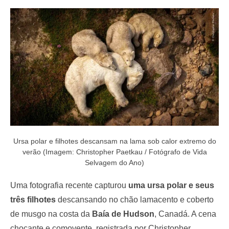
e
d
o
n
Ursa polar e filhotes descansam na lama sob calor extremo do
verão (Imagem: Christopher Paetkau / Fotógrafo de Vida
Selvagem do Ano)
Uma fotografia recente capturou
uma ursa polar e seus
três filhotes
descansando no chão lamacento e coberto
de musgo na costa da
Baía de Hudson
, Canadá. A cena
chocante e comovente, registrada por Christopher