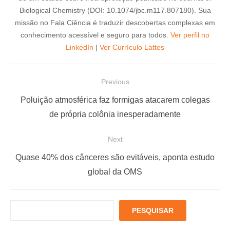
Biological Chemistry (DOI: 10.1074/jbc.m117.807180). Sua
missão no Fala Ciência é traduzir descobertas complexas em
conhecimento acessível e seguro para todos.
Ver perfil no
LinkedIn
|
Ver Currículo Lattes
N
Previous
a
P
Poluição atmosférica faz formigas atacarem colegas
v
r
de própria colônia inesperadamente
e
e
Next
g
v
a
i
N
Quase 40% dos cânceres são evitáveis, aponta estudo
ç
o
e
global da OMS
u
x
ã
s
t
o
P
PESQUISAR
p
p
d
e
o
o