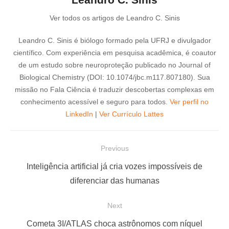
Ver todos os artigos de Leandro C. Sinis
Leandro C. Sinis é biólogo formado pela UFRJ e divulgador
científico. Com experiência em pesquisa acadêmica, é coautor
de um estudo sobre neuroproteção publicado no Journal of
Biological Chemistry (DOI: 10.1074/jbc.m117.807180). Sua
missão no Fala Ciência é traduzir descobertas complexas em
conhecimento acessível e seguro para todos.
Ver perfil no
LinkedIn
|
Ver Currículo Lattes
N
Previous
a
P
Inteligência artificial já cria vozes impossíveis de
v
r
diferenciar das humanas
e
e
Next
g
v
a
i
N
Cometa 3I/ATLAS choca astrônomos com níquel