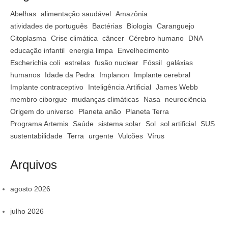
Abelhas
alimentação saudável
Amazônia
atividades de português
Bactérias
Biologia
Caranguejo
Citoplasma
Crise climática
câncer
Cérebro humano
DNA
educação infantil
energia limpa
Envelhecimento
Escherichia coli
estrelas
fusão nuclear
Fóssil
galáxias
humanos
Idade da Pedra
Implanon
Implante cerebral
Implante contraceptivo
Inteligência Artificial
James Webb
membro ciborgue
mudanças climáticas
Nasa
neurociência
Origem do universo
Planeta anão
Planeta Terra
Programa Artemis
Saúde
sistema solar
Sol
sol artificial
SUS
sustentabilidade
Terra
urgente
Vulcões
Vírus
Arquivos
agosto 2026
julho 2026