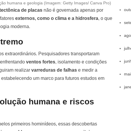
ção humana e geologia (Imagem: Getty Images/ Canva Pro)
out
tectônica de placas
não é governada apenas por
 fatores
externos, como o clima e a hidrosfera
, o que
set
logia moderna.
ago
xtremo
jul
cos extraordinários. Pesquisadores transportaram
jun
, enfrentando
ventos fortes
, isolamento e condições
guiram realizar
varreduras de falhas
e medir a
mai
, estabelecendo um marco para futuros estudos em
jan
volução humana e riscos
pelos primeiros hominídeos, essas descobertas