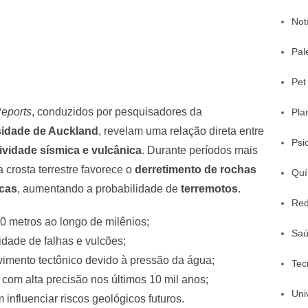
Not
Pal
Pet
Reports
, conduzidos por pesquisadores da
Pla
sidade de Auckland
, revelam uma relação direta entre
Psi
tividade sísmica e vulcânica
. Durante períodos mais
 crosta terrestre favorece o
derretimento de rochas
Quí
icas
, aumentando a probabilidade de
terremotos
.
Red
0 metros ao longo de milênios;
Sa
dade de falhas e vulcões;
imento tectônico devido à pressão da água;
Tec
com alta precisão nos últimos 10 mil anos;
Uni
influenciar riscos geológicos futuros.