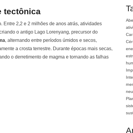
T
 tectônica
Abe
 Entre 2,2 e 2 milhões de anos atrás, atividades
ati
criando o antigo Lago Lorenyang, precursor do
Car
ma
, alternando entre períodos úmidos e secos,
Cér
mente a crosta terrestre. Durante épocas mais secas,
ene
est
litando o derretimento de magma e tornando as falhas
hu
Imp
Inte
mem
neu
Pla
sis
sus
A