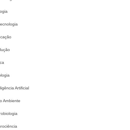
logia
tecnologia
cação
lução
ica
logia
ligência Artificial
o Ambiente
robiologia
rociência