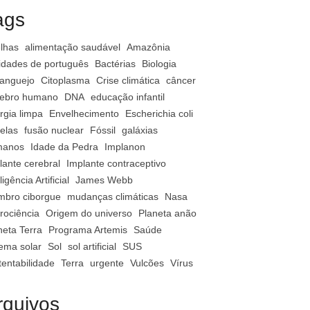
ags
lhas
alimentação saudável
Amazônia
vidades de português
Bactérias
Biologia
anguejo
Citoplasma
Crise climática
câncer
ebro humano
DNA
educação infantil
rgia limpa
Envelhecimento
Escherichia coli
relas
fusão nuclear
Fóssil
galáxias
manos
Idade da Pedra
Implanon
lante cerebral
Implante contraceptivo
ligência Artificial
James Webb
bro ciborgue
mudanças climáticas
Nasa
rociência
Origem do universo
Planeta anão
neta Terra
Programa Artemis
Saúde
tema solar
Sol
sol artificial
SUS
tentabilidade
Terra
urgente
Vulcões
Vírus
rquivos