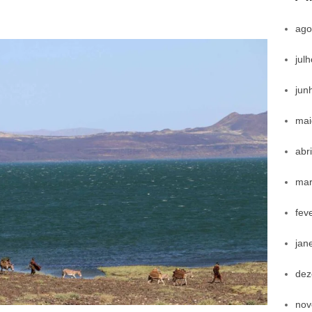
ago
jul
jun
mai
abr
mar
fev
jan
dez
nov