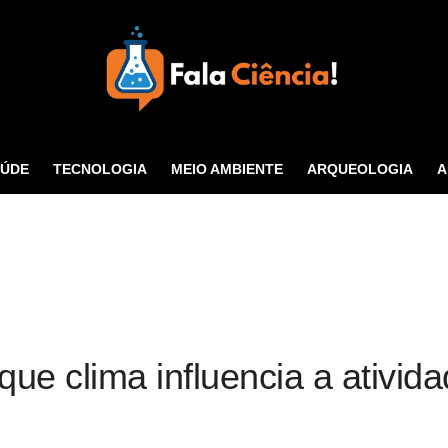
Seu Portal de Ciência e
Tecnologia
AÚDE
TECNOLOGIA
MEIO AMBIENTE
ARQUEOLOGIA
A
CONTATO
ue clima influencia a ativida