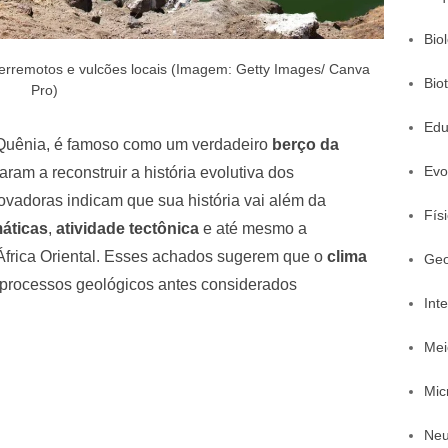
Bio
terremotos e vulcões locais (Imagem: Getty Images/ Canva
Bio
Pro)
Edu
o Quênia, é famoso como um verdadeiro
berço da
Evo
aram a reconstruir a história evolutiva dos
vadoras indicam que sua história vai além da
Fís
áticas
,
atividade tectônica
e até mesmo a
 África Oriental. Esses achados sugerem que o
clima
Geo
 processos geológicos antes considerados
Inte
Mei
Mic
Neu