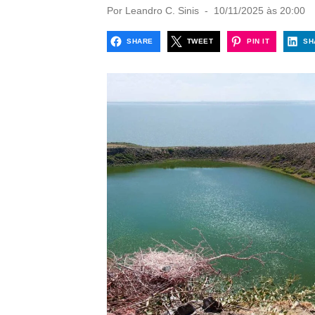
P
Por
Leandro C. Sinis
10/11/2025 às 20:00
o
s
SHARE
TWEET
PIN IT
SH
t
e
d
o
n