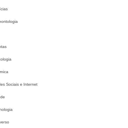
ícias
eontologia
ntas
cologia
mica
es Sociais e Internet
úde
nologia
verso