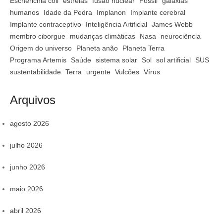
Escherichia coli
estrelas
fusão nuclear
Fóssil
galáxias
humanos
Idade da Pedra
Implanon
Implante cerebral
Implante contraceptivo
Inteligência Artificial
James Webb
membro ciborgue
mudanças climáticas
Nasa
neurociência
Origem do universo
Planeta anão
Planeta Terra
Programa Artemis
Saúde
sistema solar
Sol
sol artificial
SUS
sustentabilidade
Terra
urgente
Vulcões
Vírus
Arquivos
agosto 2026
julho 2026
junho 2026
maio 2026
abril 2026