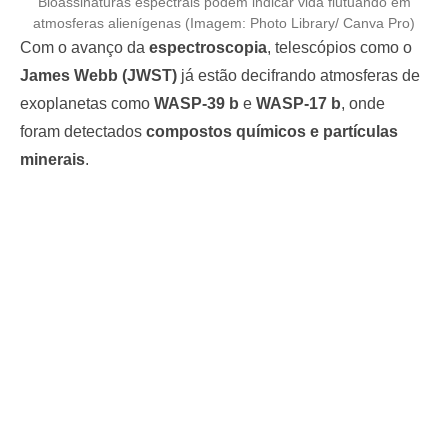
Bioassinaturas espectrais podem indicar vida flutuando em
atmosferas alienígenas (Imagem: Photo Library/ Canva Pro)
Com o avanço da
espectroscopia
, telescópios como o
James Webb (JWST)
já estão decifrando atmosferas de
exoplanetas como
WASP-39 b
e
WASP-17 b
, onde
foram detectados
compostos químicos e partículas
minerais
.