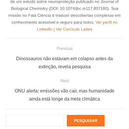
de um estudo sobre neuroproteção publicado no Journal of
Biological Chemistry (DOI: 10.1074/jbc.m117.807180). Sua
missão no Fala Ciência é traduzir descobertas complexas em
conhecimento acessível e seguro para todos.
Ver perfil no
LinkedIn
|
Ver Currículo Lattes
N
Previous
a
P
Dinossauros não estavam em colapso antes da
v
r
extinção, revela pesquisa
e
e
Next
g
v
a
i
N
ONU alerta: emissões vão cair, mas humanidade
ç
o
e
ainda está longe da meta climática
u
x
ã
s
t
o
P
PESQUISAR
p
p
d
e