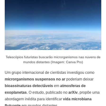
o
n
Telescópios futuristas buscarão microrganismos nas nuvens de
mundos distantes (Imagem: Canva Pro)
Um grupo internacional de cientistas investigou como
microrganismos suspensos no ar
poderiam deixar
bioassinaturas detectáveis
em
atmosferas de
exoplanetas
. O estudo, publicado no
arXiv
, propõe uma
abordagem inédita para identificar
vida microbiana
flutuante
em mundos distantes.