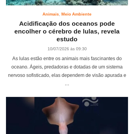
Animais
,
Meio Ambiente
Acidificação dos oceanos pode
encolher o cérebro de lulas, revela
estudo
P
10/07/2026 às 09:30
o
As lulas estão entre os animais mais fascinantes do
s
t
oceano. Ágeis, predadoras e dotadas de um sistema
e
nervoso sofisticado, elas dependem de visão apurada e
d
o
…
n