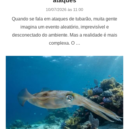
ataques
P
10/07/2026 às 11:00
o
Quando se fala em ataques de tubarão, muita gente
s
t
imagina um evento aleatório, imprevisível e
e
desconectado do ambiente. Mas a realidade é mais
d
o
complexa. O …
n