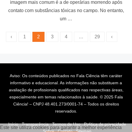
t
imagem mais comum é a de operárias morrendo após
e
contato com substâncias tóxicas no campo. No entanto,
d
o
um …
n
P
‹
1
2
3
4
…
29
‹
a
g
i
n
Aviso: Os conteúdos publicados no Fala Ciência têm caráter
a
informativo e educacional. As informações não substituem a
ç
avaliação de profissionais qualificados nas respectivas áreas,
ã
especialmente em temas relacionados à saúde. © 2025 Fala
Ciência! – CNPJ 48.401.273/0001-74 – Todos os direitos
o
reservados.
d
e
Início
Transparência
Termos de Uso
Política de privacidade
Este site utiliza cookies para garantir a melhor experiência
Sobre
Contato
Sitemap