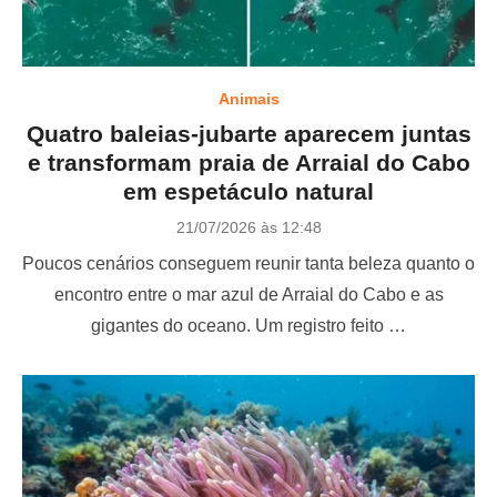
Animais
Quatro baleias-jubarte aparecem juntas
e transformam praia de Arraial do Cabo
em espetáculo natural
P
21/07/2026 às 12:48
o
Poucos cenários conseguem reunir tanta beleza quanto o
s
t
encontro entre o mar azul de Arraial do Cabo e as
e
gigantes do oceano. Um registro feito …
d
o
n