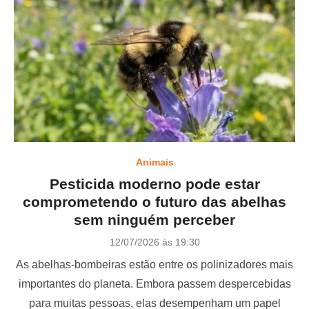
Animais
Pesticida moderno pode estar
comprometendo o futuro das abelhas
sem ninguém perceber
P
12/07/2026 às 19:30
o
As abelhas-bombeiras estão entre os polinizadores mais
s
t
importantes do planeta. Embora passem despercebidas
e
para muitas pessoas, elas desempenham um papel
d