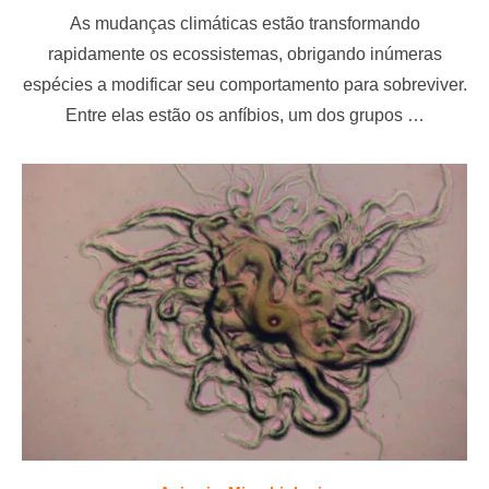
o
As mudanças climáticas estão transformando
s
t
rapidamente os ecossistemas, obrigando inúmeras
e
espécies a modificar seu comportamento para sobreviver.
d
o
Entre elas estão os anfíbios, um dos grupos …
n