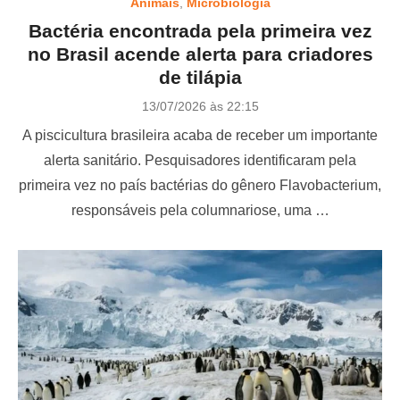
Animais
,
Microbiologia
Bactéria encontrada pela primeira vez
no Brasil acende alerta para criadores
de tilápia
P
13/07/2026 às 22:15
o
A piscicultura brasileira acaba de receber um importante
s
t
alerta sanitário. Pesquisadores identificaram pela
e
primeira vez no país bactérias do gênero Flavobacterium,
d
o
responsáveis pela columnariose, uma …
n