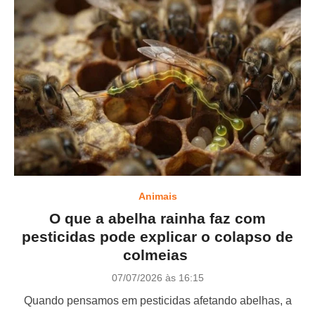
Animais
O que a abelha rainha faz com
pesticidas pode explicar o colapso de
colmeias
P
07/07/2026 às 16:15
o
Quando pensamos em pesticidas afetando abelhas, a
s