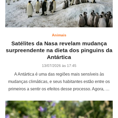
Animais
Satélites da Nasa revelam mudança
surpreendente na dieta dos pinguins da
Antártica
P
13/07/2026 às 17:45
o
A Antártica é uma das regiões mais sensíveis às
s
t
mudanças climáticas, e seus habitantes estão entre os
e
primeiros a sentir os efeitos desse processo. Agora, …
d
o
n