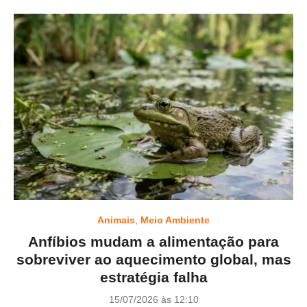
Animais
,
Meio Ambiente
Anfíbios mudam a alimentação para
sobreviver ao aquecimento global, mas
estratégia falha
P
15/07/2026 às 12:10