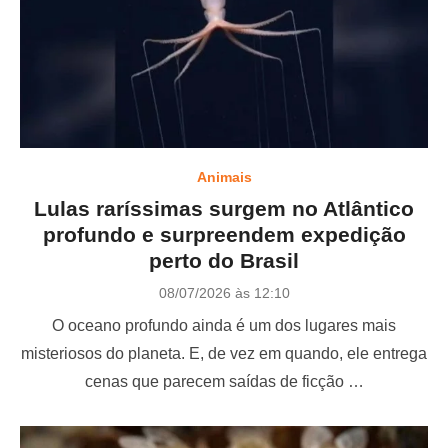
Animais
Lulas raríssimas surgem no Atlântico
profundo e surpreendem expedição
perto do Brasil
P
08/07/2026 às 12:10
o
O oceano profundo ainda é um dos lugares mais
s
t
misteriosos do planeta. E, de vez em quando, ele entrega
e
cenas que parecem saídas de ficção …
d
o
n