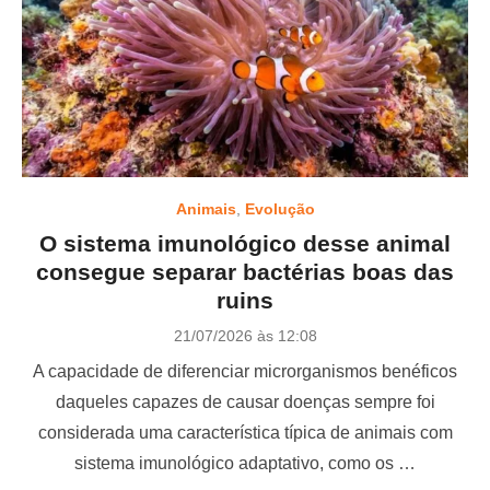
Animais
,
Evolução
O sistema imunológico desse animal
consegue separar bactérias boas das
ruins
P
21/07/2026 às 12:08
o
A capacidade de diferenciar microrganismos benéficos
s
t
daqueles capazes de causar doenças sempre foi
e
considerada uma característica típica de animais com
d
o
sistema imunológico adaptativo, como os …
n