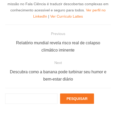
missão no Fala Ciência é traduzir descobertas complexas em
conhecimento acessível e seguro para todos.
Ver perfil no
LinkedIn
|
Ver Currículo Lattes
N
Previous
a
P
Relatório mundial revela risco real de colapso
v
r
climático iminente
e
e
Next
g
v
a
i
N
Descubra como a banana pode turbinar seu humor e
ç
o
e
bem-estar diário
u
x
ã
s
t
o
P
PESQUISAR
p
p
d
e
o
o
s
e
q
s
s