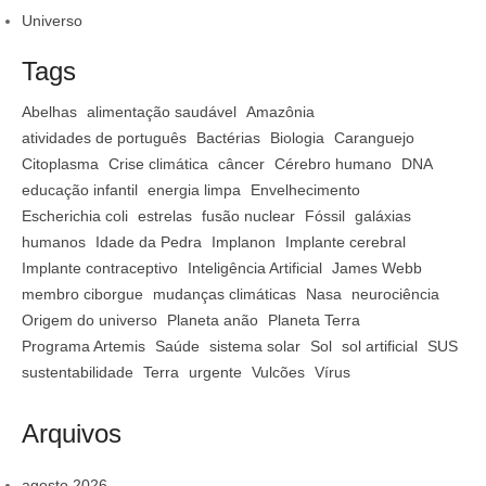
Universo
Tags
Abelhas
alimentação saudável
Amazônia
atividades de português
Bactérias
Biologia
Caranguejo
Citoplasma
Crise climática
câncer
Cérebro humano
DNA
educação infantil
energia limpa
Envelhecimento
Escherichia coli
estrelas
fusão nuclear
Fóssil
galáxias
humanos
Idade da Pedra
Implanon
Implante cerebral
Implante contraceptivo
Inteligência Artificial
James Webb
membro ciborgue
mudanças climáticas
Nasa
neurociência
Origem do universo
Planeta anão
Planeta Terra
Programa Artemis
Saúde
sistema solar
Sol
sol artificial
SUS
sustentabilidade
Terra
urgente
Vulcões
Vírus
Arquivos
agosto 2026