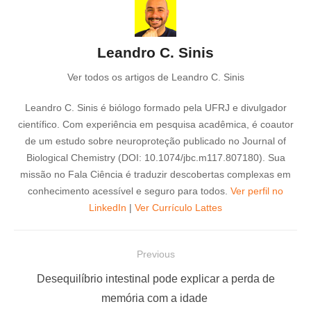
Leandro C. Sinis
Ver todos os artigos de Leandro C. Sinis
Leandro C. Sinis é biólogo formado pela UFRJ e divulgador
científico. Com experiência em pesquisa acadêmica, é coautor
de um estudo sobre neuroproteção publicado no Journal of
Biological Chemistry (DOI: 10.1074/jbc.m117.807180). Sua
missão no Fala Ciência é traduzir descobertas complexas em
conhecimento acessível e seguro para todos.
Ver perfil no
LinkedIn
|
Ver Currículo Lattes
N
Previous
a
P
Desequilíbrio intestinal pode explicar a perda de
v
r
memória com a idade