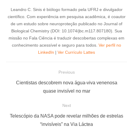
Leandro C. Sinis é biólogo formado pela UFRJ e divulgador
científico. Com experiência em pesquisa acadêmica, é coautor
de um estudo sobre neuroproteção publicado no Journal of
Biological Chemistry (DOI: 10.1074/jbc.m117.807180). Sua
missão no Fala Ciência é traduzir descobertas complexas em
conhecimento acessível e seguro para todos.
Ver perfil no
LinkedIn
|
Ver Currículo Lattes
N
Previous
a
P
Cientistas descobrem nova água-viva venenosa
v
r
quase invisível no mar
e
e
Next
g
v
a
i
N
Telescópio da NASA pode revelar milhões de estrelas
ç
o
e
“invisíveis” na Via Láctea
u
x