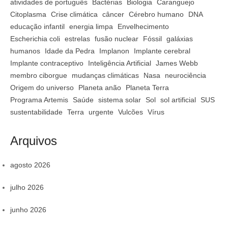
atividades de português
Bactérias
Biologia
Caranguejo
Citoplasma
Crise climática
câncer
Cérebro humano
DNA
educação infantil
energia limpa
Envelhecimento
Escherichia coli
estrelas
fusão nuclear
Fóssil
galáxias
humanos
Idade da Pedra
Implanon
Implante cerebral
Implante contraceptivo
Inteligência Artificial
James Webb
membro ciborgue
mudanças climáticas
Nasa
neurociência
Origem do universo
Planeta anão
Planeta Terra
Programa Artemis
Saúde
sistema solar
Sol
sol artificial
SUS
sustentabilidade
Terra
urgente
Vulcões
Vírus
Arquivos
agosto 2026
julho 2026
junho 2026