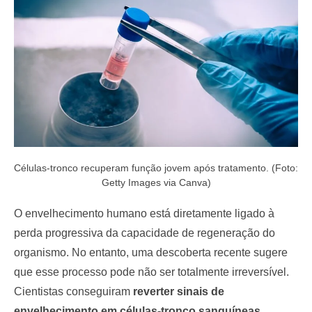
o
n
Células-tronco recuperam função jovem após tratamento. (Foto:
Getty Images via Canva)
O envelhecimento humano está diretamente ligado à
perda progressiva da capacidade de regeneração do
organismo. No entanto, uma descoberta recente sugere
que esse processo pode não ser totalmente irreversível.
Cientistas conseguiram
reverter sinais de
envelhecimento em células-tronco sanguíneas
,