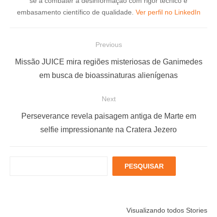
se a combater a desinformação com rigor técnico e
embasamento científico de qualidade.
Ver perfil no LinkedIn
N
Previous
a
P
Missão JUICE mira regiões misteriosas de Ganimedes
v
r
em busca de bioassinaturas alienígenas
e
e
Next
g
v
a
i
N
Perseverance revela paisagem antiga de Marte em
ç
o
e
selfie impressionante na Cratera Jezero
u
x
ã
s
t
o
P
PESQUISAR
p
p
d
e
o
o
s
e
q
s
s
P
Está muito
Menopausa e
6 fatores
u
t
t
Visualizando todos Stories
estressado?
Coração: 7
podem