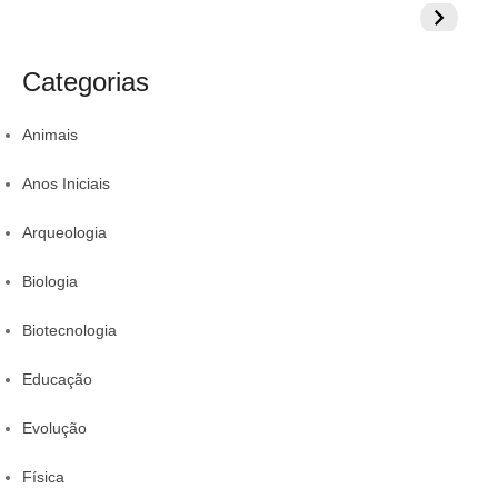
o
i
:
:
Veja 8 alimentos
exercícios para
aumentar
s
s
para incluir na
sua proteção
colestero
a
t
rotina
da comid
Categorias
r
Animais
Anos Iniciais
Arqueologia
Biologia
Biotecnologia
Educação
Evolução
Física