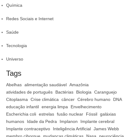
Química
Redes Sociais e Internet
Saúde
Tecnologia
Universo
Tags
Abelhas
alimentação saudável
Amazônia
atividades de português
Bactérias
Biologia
Caranguejo
Citoplasma
Crise climática
câncer
Cérebro humano
DNA
educação infantil
energia limpa
Envelhecimento
Escherichia coli
estrelas
fusão nuclear
Fóssil
galáxias
humanos
Idade da Pedra
Implanon
Implante cerebral
Implante contraceptivo
Inteligência Artificial
James Webb
membro ciborgue
mudanças climáticas
Nasa
neurociência