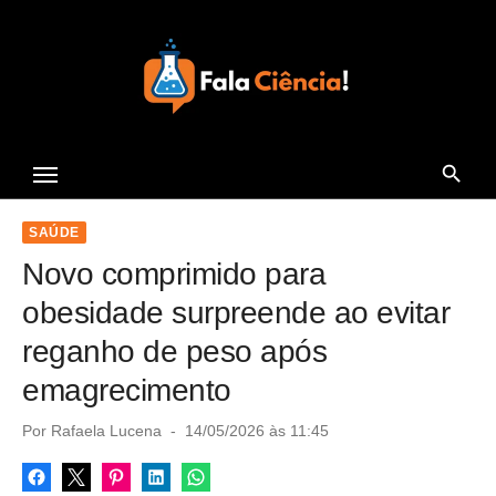
S
k
i
p
t
Seu Portal de Ciência e
o
Tecnologia
c
o
SAÚDE
n
Novo comprimido para
t
obesidade surpreende ao evitar
e
reganho de peso após
n
emagrecimento
t
P
Por
Rafaela Lucena
14/05/2026 às 11:45
o
s
t