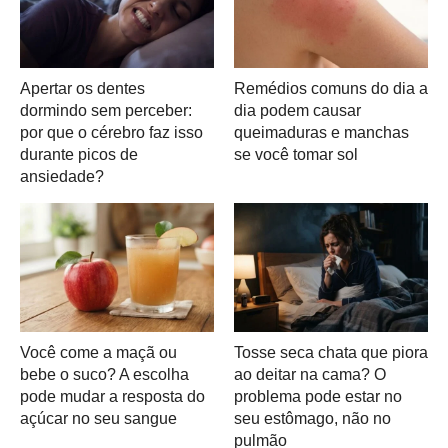
Apertar os dentes
Remédios comuns do dia a
dormindo sem perceber:
dia podem causar
por que o cérebro faz isso
queimaduras e manchas
durante picos de
se você tomar sol
ansiedade?
Você come a maçã ou
Tosse seca chata que piora
bebe o suco? A escolha
ao deitar na cama? O
pode mudar a resposta do
problema pode estar no
açúcar no seu sangue
seu estômago, não no
pulmão