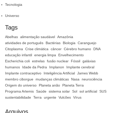
Tecnologia
Universo
Tags
Abelhas
alimentação saudável
Amazônia
atividades de português
Bactérias
Biologia
Caranguejo
Citoplasma
Crise climática
câncer
Cérebro humano
DNA
educação infantil
energia limpa
Envelhecimento
Escherichia coli
estrelas
fusão nuclear
Fóssil
galáxias
humanos
Idade da Pedra
Implanon
Implante cerebral
Implante contraceptivo
Inteligência Artificial
James Webb
membro ciborgue
mudanças climáticas
Nasa
neurociência
Origem do universo
Planeta anão
Planeta Terra
Programa Artemis
Saúde
sistema solar
Sol
sol artificial
SUS
sustentabilidade
Terra
urgente
Vulcões
Vírus
Arquivos